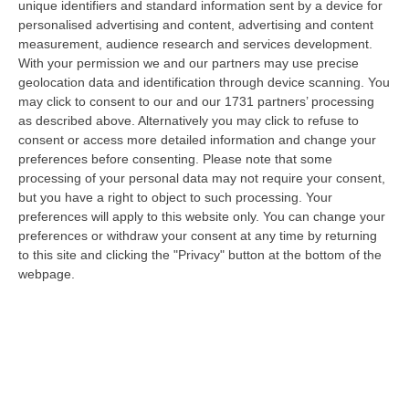
Non A Norma: Tre Indagati Nel Crotonese
unique identifiers and standard information sent by a device for
personalised advertising and content, advertising and content
“STRONGOLI I carabinieri di Strongoli, coadiuvati dai colleghi di Brivio
measurement, audience research and services development.
(Lecco), hanno notificato un avviso di conclusione delle indagini p…
With your permission we and our partners may use precise
06 Agosto, 10:04
geolocation data and identification through device scanning. You
may click to consent to our and our 1731 partners’ processing
«Un Mostro Utile Per Assolvere Tutti Gli Altri»: Khalid Condannato
as described above. Alternatively you may click to refuse to
A 11 Anni Per La Strage Di Cutro
consent or access more detailed information and change your
preferences before consenting.
Please note that some
“CROTONE Undici anni di carcere e tre milioni di euro da pagare. È la
processing of your personal data may not require your consent,
pena inflitta in primo grado a Khalid Arslan, uno dei cinque ragazzi c…
but you have a right to object to such processing. Your
06 Agosto, 9:49
preferences will apply to this website only. You can change your
preferences or withdraw your consent at any time by returning
Giornata Enzo Tortora. La Camera Penale Di Cosenza: Dopo
to this site and clicking the "Privacy" button at the bottom of the
L’astensionismo, Una Campagna Di Alfabetizzazione
webpage.
Costituzionale
“COSENZA Duro affondo della Camera penale di Cosenza dopo le
astensioni di Pd, Movimento 5 Stelle e Alleanza Verdi al voto per la
istituzion…
06 Agosto, 9:28