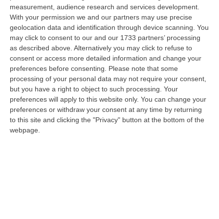
dare avvio agli attesi lavori di ristrutturazione della Basilica dell…
measurement, audience research and services development.
07 Agosto, 22:02
With your permission we and our partners may use precise
geolocation data and identification through device scanning. You
Renzi: «Conte? Sarebbe Delittuoso Vannaccizzare La Coalizione»
may click to consent to our and our 1733 partners’ processing
as described above. Alternatively you may click to refuse to
“ROMA «Conte sta giocando la sua partita, vedremo se le primarie si
consent or access more detailed information and change your
faranno, quando e con che formato, se a due Conte-Schlein o se ci
preferences before consenting.
Please note that some
sarann…
processing of your personal data may not require your consent,
07 Agosto, 21:35
but you have a right to object to such processing. Your
preferences will apply to this website only. You can change your
Meteo, Altri 10 Giorni Di Caldo Estremo
preferences or withdraw your consent at any time by returning
“ROMA La tregua varrà fino a domani: dopo il record di ieri con il bollino
to this site and clicking the "Privacy" button at the bottom of the
rosso per tutte le 27 città monitorate e oggi con 26 allerte mass…
webpage.
07 Agosto, 20:33
Torna In Calabria: OSM Cerca Professionisti Calabresi Che Vivono
Al Nord E Che Hanno Voglia Di Rientrare Nella Terra Di Origine
“Se per anni lasciare la Calabria è stata una scelta quasi obbligata oggi è
possibile fare un’inversione di marcia grazie ad OSM Centro Cala…
07 Agosto, 20:24