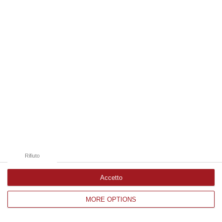
Edizioni provinciali
Catanzaro
Cosenza
Vibo Valentia
Reggio Calabria
Crotone
Rifiuto
Accetto
MORE OPTIONS
Corriere delle Calabria è una testata giornalistica di News&Com S.r.l
©2012-
-2026. Tutti i diritti riservati.