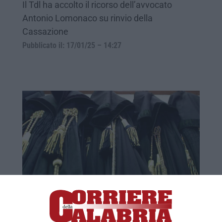
Il Tdl ha accolto il ricorso dell’avvocato
Antonio Lomonaco su rinvio della
Cassazione
Pubblicato il: 17/01/25 – 14:27
Operazione “Droga parlata”, Pasquale
Buffone dal carcere ai domiciliari
Decisione del tribunale della Libertà di