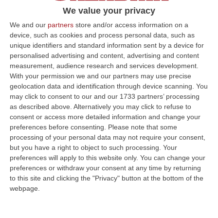
Catanzaro, in accoglimento dell’appello
We value your privacy
proposto dagli avvocati Spinelli e Murone
We and our
partners
store and/or access information on a
device, such as cookies and process personal data, such as
Pubblicato il: 23/02/24 – 17:04
unique identifiers and standard information sent by a device for
personalised advertising and content, advertising and content
measurement, audience research and services development.
With your permission we and our partners may use precise
ULTIME DAL CORRIERE DELLA CALABRIA
geolocation data and identification through device scanning. You
may click to consent to our and our 1733 partners’ processing
Discussione Sulla Proposta Di Legge Regionale Sugli Idonei Della
as described above. Alternatively you may click to refuse to
Pa In Calabria
consent or access more detailed information and change your
“Riceviamo e pubblichiamo Noi idonei del Concorso per 54 posti della
preferences before consenting.
Please note that some
Regione Calabria siamo tra i potenziali beneficiari della proposta d…
processing of your personal data may not require your consent,
07 Agosto, 22:35
but you have a right to object to such processing. Your
preferences will apply to this website only. You can change your
Basilica Dell’Immacolata Concezione Di Catanzaro, Ferro:
preferences or withdraw your consent at any time by returning
«finanziamento Da 800 Milioni Di Euro»
to this site and clicking the "Privacy" button at the bottom of the
webpage.
“CATANZARO «Con un importante finanziamento di 800 mila euro, si potrà
dare avvio agli attesi lavori di ristrutturazione della Basilica dell…
07 Agosto, 22:02