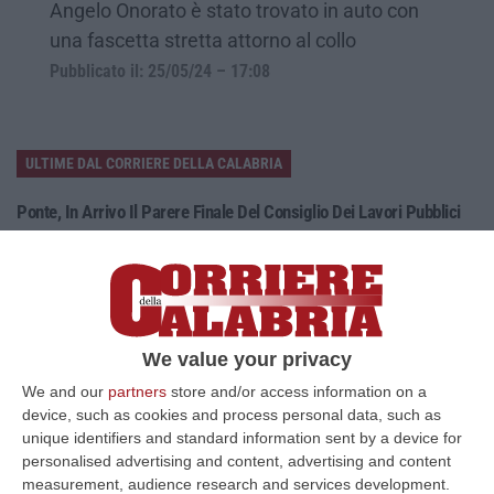
Angelo Onorato è stato trovato in auto con
una fascetta stretta attorno al collo
Pubblicato il: 25/05/24 – 17:08
ULTIME DAL CORRIERE DELLA CALABRIA
Ponte, In Arrivo Il Parere Finale Del Consiglio Dei Lavori Pubblici
“ROMA Va avanti l’iter autorizzativo per la realizzazione del Ponte sullo
Stretto. Per domani è atteso il parere finale del Consiglio Superi…
05 Agosto, 23:23
Accoltella Coetaneo Alla Gola Durante Un Litigio, Arrestato
We value your privacy
Sessantenne
We and our
partners
store and/or access information on a
“MAMMOLA Un sessantenne, F.S., originario della piana di Gioia Tauro, è
device, such as cookies and process personal data, such as
stato arrestato dai carabinieri a Cinquefrondi perché accusato del t…
unique identifiers and standard information sent by a device for
05 Agosto, 22:07
personalised advertising and content, advertising and content
measurement, audience research and services development.