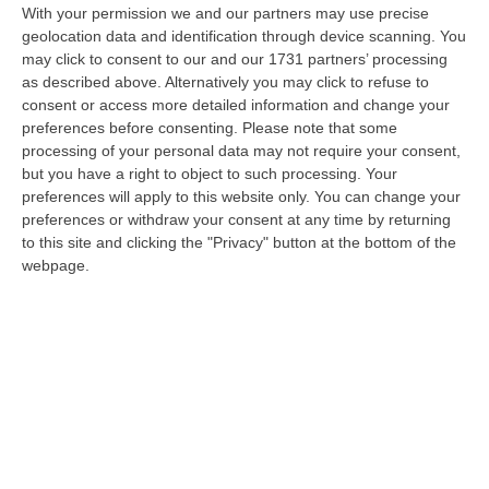
Ciclovia Dei Parchi Della Calabria: Al Via La Messa In Sicurezza
With your permission we and our partners may use precise
Del Tratto Fabrizia – Serra San Bruno
geolocation data and identification through device scanning. You
“SERRA SAN BRUNO Partono i lavori di riqualificazione e miglioramento
may click to consent to our and our 1731 partners’ processing
della sicurezza lungo la Ciclovia dei Parchi della Calabria, concentra…
as described above. Alternatively you may click to refuse to
consent or access more detailed information and change your
05 Agosto, 21:56
preferences before consenting.
Please note that some
processing of your personal data may not require your consent,
Tari, Senese: «Rendere Efficiente Il Sistema Per Ridurre I Costi
but you have a right to object to such processing. Your
Per I Cittadini E Aumentare I Salari»
preferences will apply to this website only. You can change your
“CATANZARO A Lamezia Terme la Tari aumenta del 6,2% per le famiglie e
preferences or withdraw your consent at any time by returning
del 17% per le imprese; a Crotone del 6,9%; a Catanzaro dell’1,63%. A…
to this site and clicking the "Privacy" button at the bottom of the
05 Agosto, 21:23
webpage.
Delmastro, No All’acquisizione Delle Chat. Bagarre Alla Camera
“ROMA L’Aula della Camera, a scrutinio segreto, ha confermato quanto
già votato dalla Giunta delle autorizzazioni, non consentendo alla magi…
05 Agosto, 21:07
Edizioni provinciali