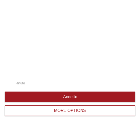
Catanzaro
Cosenza
Vibo Valentia
Reggio Calabria
Crotone
Rifiuto
Accetto
Corriere delle Calabria è una testata giornalistica di News&Com S.r.l
MORE OPTIONS
©2012-
-2026. Tutti i diritti riservati.
P.IVA. 03199620794, Via del mare 6/G, S.Eufemia, Lamezia Terme
(CZ)
Iscrizione tribunale di Lamezia Terme 5/2011 - Direttore