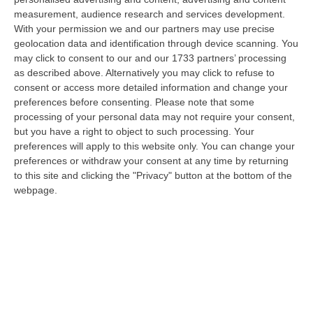
“giudice solo”, come era stato ribattezzato, Antonino Scopelliti…
measurement, audience research and services development.
09 Agosto, 10:31
With your permission we and our partners may use precise
geolocation data and identification through device scanning. You
Vinitaly A Reggio, Caligiuri: «Una Calabria Straordinaria Che
may click to consent to our and our 1733 partners’ processing
Merita Di Essere Rappresentata Nel Modo Giusto»
as described above. Alternatively you may click to refuse to
consent or access more detailed information and change your
“REGGIO CALABRIA Due giorni di vino, storia ed esposizioni delle
preferences before consenting.
Please note that some
eccellenze calabresi. Tutto in «un territorio che è meraviglioso, sul
processing of your personal data may not require your consent,
lungo…
but you have a right to object to such processing. Your
09 Agosto, 10:12
preferences will apply to this website only. You can change your
preferences or withdraw your consent at any time by returning
Rissa Tra Tifosi Durante Real Polistena-Sinopolese, Emessi Due
to this site and clicking the "Privacy" button at the bottom of the
Daspo
webpage.
“La polizia ha notificato due provvedimenti di daspo, emessi dalla
Questura di Reggio Calabria a fine luglio, nei confronti di tifosi ritenu…
09 Agosto, 9:36
Truffa Tramite False Piattaforme Di Criptovalute, Due Indagati
“Le criptovalute continuano a rappresentare uno degli strumenti più
frequentemente utilizzati dai truffatori per attirare potenziali vittime…