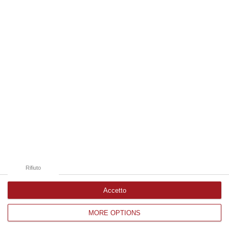
09 Agosto, 9:32
Edizioni provinciali
Catanzaro
Cosenza
Vibo Valentia
Reggio Calabria
Crotone
Rifiuto
Accetto
MORE OPTIONS
Corriere delle Calabria è una testata giornalistica di News&Com S.r.l