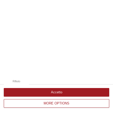
Edizioni provinciali
Catanzaro
Cosenza
Vibo Valentia
Reggio Calabria
Crotone
Rifiuto
Accetto
MORE OPTIONS
Corriere delle Calabria è una testata giornalistica di News&Com S.r.l