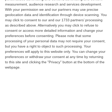
measurement, audience research and services development.
With your permission we and our partners may use precise
Estate, La Finanza Di Vibo Intensifica I Controlli: Oltre 280
geolocation data and identification through device scanning. You
Verifiche Fiscali E 120 Multe Stradali
may click to consent to our and our 1733 partners’ processing
“VIBO VALENTIA Con l’aumento dei flussi turistici estivi, la Guardia di
as described above. Alternatively you may click to refuse to
Finanza di Vibo Valentia ha intensificato i controlli sul territorio…
consent or access more detailed information and change your
07 Agosto, 9:29
preferences before consenting.
Please note that some
processing of your personal data may not require your consent,
Completato Con Esito Positivo Il Recupero Del Gruppo Scout
but you have a right to object to such processing. Your
Disperso Nell’Aspromonte
preferences will apply to this website only. You can change your
preferences or withdraw your consent at any time by returning
“REGGIO CALABRIA Si è conclusa con esito positivo una complessa
to this site and clicking the "Privacy" button at the bottom of the
operazione di soccorso nel Parco Nazionale dell’Aspromonte, nel
webpage.
territorio c…
07 Agosto, 9:02
Blitz Nel Cosentino, Scoperta Coltivazione Di Marijuana.
Sequestrate 200 Piante – VIDEO
“COSENZA I Finanzieri del Comando Provinciale Cosenza, nell’ambito di
specifica attività di controllo del territorio finalizzata alla preven…
07 Agosto, 8:51