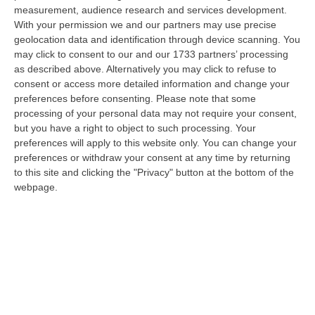
08 Agosto, 16:22
measurement, audience research and services development.
With your permission we and our partners may use precise
Franz Caruso: «Casa, Giovani E Lavoro Sono Le Sfide Del
geolocation data and identification through device scanning. You
Riformismo Di Oggi»
may click to consent to our and our 1733 partners’ processing
as described above. Alternatively you may click to refuse to
“COSENZA «Cosenza saprà rispondere positivamente alla raccolta firme
consent or access more detailed information and change your
promossa da Avanti PSI, perché gli obiettivi che la animano mettono al…
preferences before consenting.
Please note that some
08 Agosto, 16:00
processing of your personal data may not require your consent,
but you have a right to object to such processing. Your
Fondi Migranti, I Legali Dopo La Sentenza: «Chi Ha Aiutato L’Italia
preferences will apply to this website only. You can change your
Dovrà Pagare Le Spese Della Solidarietà Sociale»
preferences or withdraw your consent at any time by returning
“Con la sentenza n° 129 del 2026, la seconda sezione giurisdizionale
to this site and clicking the "Privacy" button at the bottom of the
centrale di appello della Corte dei Conti, il 06 agosto 2026 ha messo l…
webpage.
08 Agosto, 15:54
Meloni Contro Cgil: «Vergognoso». Landini: «Non Ci Voltiamo
Mai»
” «Voltare le spalle durante la commemorazione di Marcinelle è un gesto
grave e vergognoso. Oggi, durante la cerimonia per i 262 lavoratori…
08 Agosto, 15:11