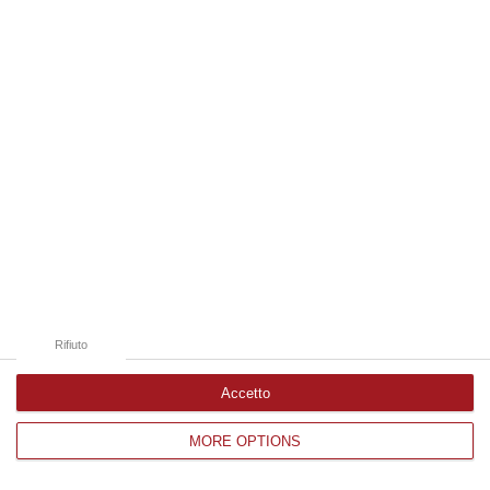
Edizioni provinciali
Catanzaro
Cosenza
Vibo Valentia
Reggio Calabria
Crotone
Rifiuto
Accetto
MORE OPTIONS
Corriere delle Calabria è una testata giornalistica di News&Com S.r.l
©2012-
-2026. Tutti i diritti riservati.