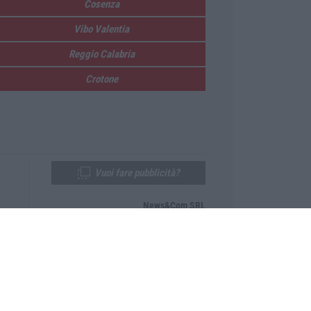
Cosenza
Vibo Valentia
Reggio Calabria
Crotone
Vuoi fare pubblicità?
News&Com SRL
Telefono:
0968-53665
Email:
newsandcom@gmail.com