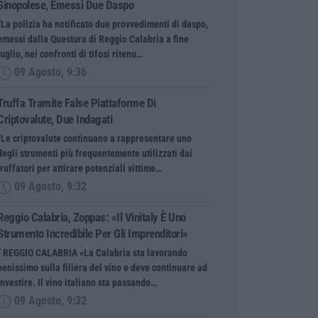
Sinopolese, Emessi Due Daspo
“La polizia ha notificato due provvedimenti di daspo,
emessi dalla Questura di Reggio Calabria a fine
luglio, nei confronti di tifosi ritenu…
09 Agosto, 9:36
Truffa Tramite False Piattaforme Di
Criptovalute, Due Indagati
“Le criptovalute continuano a rappresentare uno
degli strumenti più frequentemente utilizzati dai
truffatori per attirare potenziali vittime…
09 Agosto, 9:32
Reggio Calabria, Zoppas: «Il Vinitaly È Uno
Strumento Incredibile Per Gli Imprenditori»
” REGGIO CALABRIA «La Calabria sta lavorando
benissimo sulla filiera del vino e deve continuare ad
investire. Il vino italiano sta passando…
09 Agosto, 9:32