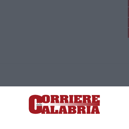
ica di News&Com S.r.l ©2012-
-2026. Tutti i diritti riservati.
ia, Lamezia Terme (CZ)
irettore responsabile Paola Militano |
Privacy