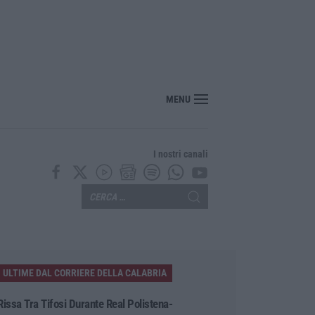
bria, Zoppas: «Il Vinitaly è uno strumento incredibile per gli imprenditori»
MENU
I nostri canali
ULTIME DAL CORRIERE DELLA CALABRIA
Rissa Tra Tifosi Durante Real Polistena-