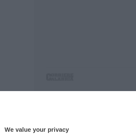
Corriere delle Calabria è una testata giornalist
P.IVA. 03199620794, Via del mare 6/G, S.Eufem
Iscrizione tribunale di Lamezia Terme 5/2011 - D
Effettua una ricerca sul Corriere delle Calabria
We value your privacy