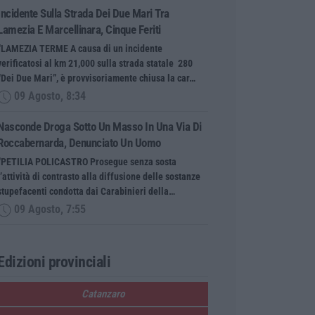
Incidente Sulla Strada Dei Due Mari Tra
Lamezia E Marcellinara, Cinque Feriti
“LAMEZIA TERME A causa di un incidente
verificatosi al km 21,000 sulla strada statale 280
“Dei Due Mari”, è provvisoriamente chiusa la car…
09 Agosto, 8:34
Nasconde Droga Sotto Un Masso In Una Via Di
Roccabernarda, Denunciato Un Uomo
“PETILIA POLICASTRO Prosegue senza sosta
l’attività di contrasto alla diffusione delle sostanze
stupefacenti condotta dai Carabinieri della…
09 Agosto, 7:55
Edizioni provinciali
Catanzaro