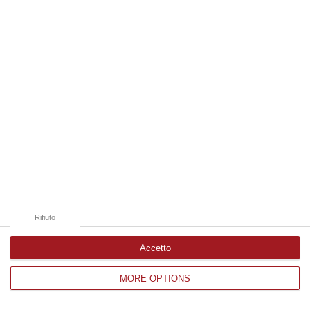
Edizioni provinciali
Catanzaro
Cosenza
Vibo Valentia
Reggio Calabria
Crotone
Rifiuto
Accetto
MORE OPTIONS
Corriere delle Calabria è una testata giornalistica di News&Com S.r.l
©2012-
-2026. Tutti i diritti riservati.