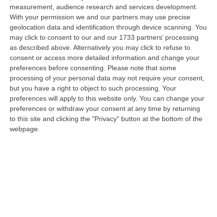
dare avvio agli attesi lavori di ristrutturazione della Basilica dell…
measurement, audience research and services development.
07 Agosto, 22:02
With your permission we and our partners may use precise
geolocation data and identification through device scanning. You
Renzi: «Conte? Sarebbe Delittuoso Vannaccizzare La Coalizione»
may click to consent to our and our 1733 partners’ processing
as described above. Alternatively you may click to refuse to
“ROMA «Conte sta giocando la sua partita, vedremo se le primarie si
consent or access more detailed information and change your
faranno, quando e con che formato, se a due Conte-Schlein o se ci
preferences before consenting.
Please note that some
sarann…
processing of your personal data may not require your consent,
07 Agosto, 21:35
but you have a right to object to such processing. Your
preferences will apply to this website only. You can change your
Meteo, Altri 10 Giorni Di Caldo Estremo
preferences or withdraw your consent at any time by returning
“ROMA La tregua varrà fino a domani: dopo il record di ieri con il bollino
to this site and clicking the "Privacy" button at the bottom of the
rosso per tutte le 27 città monitorate e oggi con 26 allerte mass…
webpage.
07 Agosto, 20:33
Torna In Calabria: OSM Cerca Professionisti Calabresi Che Vivono
Al Nord E Che Hanno Voglia Di Rientrare Nella Terra Di Origine
“Se per anni lasciare la Calabria è stata una scelta quasi obbligata oggi è
possibile fare un’inversione di marcia grazie ad OSM Centro Cala…
07 Agosto, 20:24