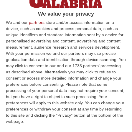
priorità uno» FOTO e VIDEO
We value your privacy
Posata la prima parte di un viadotto alla
presenza del viceministro (con qualche
We and our
partners
store and/or access information on a
device, such as cookies and process personal data, such as
lapsus?). Nessuna ipotesi di spesa
unique identifiers and standard information sent by a device for
immediata per le altre tratte
personalised advertising and content, advertising and content
Pubblicato il: 14/12/21 – 17:12
measurement, audience research and services development.
With your permission we and our partners may use precise
geolocation data and identification through device scanning. You
may click to consent to our and our 1733 partners’ processing
ULTIME DAL CORRIERE DELLA CALABRIA
as described above. Alternatively you may click to refuse to
consent or access more detailed information and change your
Incendio Al Policlinico Gemelli, Evacuati Diversi Pazienti
preferences before consenting.
Please note that some
processing of your personal data may not require your consent,
“Un incendio è divampato nella centrale elettrica adiacente al centro
but you have a right to object to such processing. Your
dialisi del Policlinico Gemelli di Roma. Tutti i pazienti sono stati t…
preferences will apply to this website only. You can change your
08 Agosto, 16:37
preferences or withdraw your consent at any time by returning
to this site and clicking the "Privacy" button at the bottom of the
La Magia Di Pinocchio A Panettieri: Il Piccolo Borgo Si Trasforma
webpage.
In Fiaba – FOTO E VIDEO