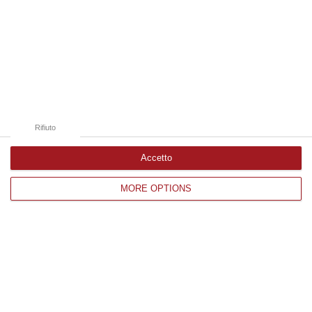
08 Agosto, 15:11
Edizioni provinciali
Catanzaro
Cosenza
Rifiuto
Vibo Valentia
Accetto
Reggio Calabria
MORE OPTIONS
Crotone