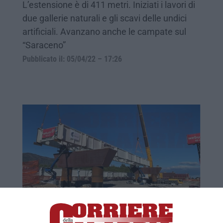
L’estensione è di 411 metri. Iniziati i lavori di
due gallerie naturali e gli scavi delle undici
artificiali. Avanzano anche le campate sul
“Saraceno”
Pubblicato il: 05/04/22 – 17:26
Statale 106, 3° megalotto, varata la prima
campata. Cancelleri: «Quest’opera ha