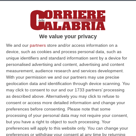
We value your privacy
We and our
partners
store and/or access information on a
device, such as cookies and process personal data, such as
unique identifiers and standard information sent by a device for
personalised advertising and content, advertising and content
measurement, audience research and services development.
“Viale Cutro”, il sindaco di Reggio Emilia
With your permission we and our partners may use precise
proporrà la modifica del nome
geolocation data and identification through device scanning. You
may click to consent to our and our 1733 partners’ processing
Marco Massari: «Nessuna offesa verso la
as described above. Alternatively you may click to refuse to
città calabrese»
consent or access more detailed information and change your
Pubblicato il: 19/07/25 – 23:00
preferences before consenting.
Please note that some
processing of your personal data may not require your consent,
but you have a right to object to such processing. Your
preferences will apply to this website only. You can change your
ULTIME DAL CORRIERE DELLA CALABRIA
preferences or withdraw your consent at any time by returning