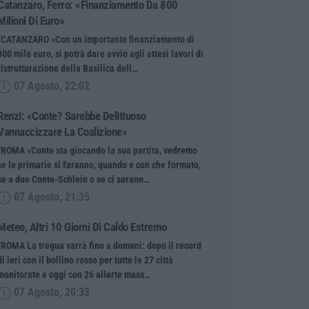
Catanzaro, Ferro: «finanziamento Da 800
Milioni Di Euro»
“CATANZARO «Con un importante finanziamento di
800 mila euro, si potrà dare avvio agli attesi lavori di
ristrutturazione della Basilica dell…
07 Agosto, 22:02
Renzi: «Conte? Sarebbe Delittuoso
Vannaccizzare La Coalizione»
“ROMA «Conte sta giocando la sua partita, vedremo
se le primarie si faranno, quando e con che formato,
se a due Conte-Schlein o se ci sarann…
07 Agosto, 21:35
Meteo, Altri 10 Giorni Di Caldo Estremo
“ROMA La tregua varrà fino a domani: dopo il record
di ieri con il bollino rosso per tutte le 27 città
monitorate e oggi con 26 allerte mass…
07 Agosto, 20:33