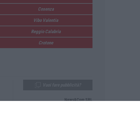
Cosenza
Vibo Valentia
Reggio Calabria
Crotone
Vuoi fare pubblicità?
News&Com SRL
Telefono:
0968-53665
Email:
newsandcom@gmail.com