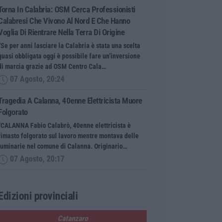
Torna In Calabria: OSM Cerca Professionisti
Calabresi Che Vivono Al Nord E Che Hanno
Voglia Di Rientrare Nella Terra Di Origine
“Se per anni lasciare la Calabria è stata una scelta
quasi obbligata oggi è possibile fare un’inversione
di marcia grazie ad OSM Centro Cala…
07 Agosto, 20:24
Tragedia A Calanna, 40enne Elettricista Muore
Folgorato
“CALANNA Fabio Calabrò, 40enne elettricista è
rimasto folgorato sul lavoro mentre montava delle
luminarie nel comune di Calanna. Originario…
07 Agosto, 20:17
Edizioni provinciali
Catanzaro