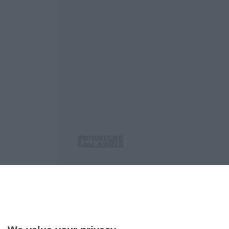
Corriere delle Calabria è una testata giornalist
P.IVA. 03199620794, Via del mare 6/G, S.Eufem
Iscrizione tribunale di Lamezia Terme 5/2011 - D
Effettua una ricerca sul Corriere delle Calabria