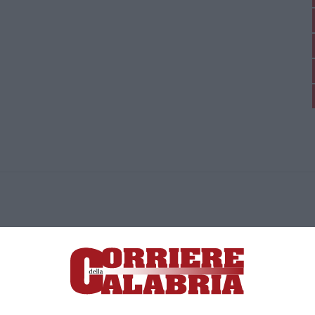
ica di News&Com S.r.l ©2012-
-2026. Tutti i diritti riservati.
ia, Lamezia Terme (CZ)
irettore responsabile Paola Militano |
Privacy