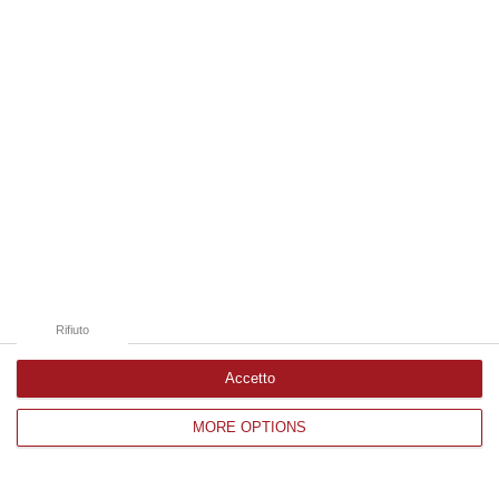
Edizioni provinciali
Catanzaro
Cosenza
Vibo Valentia
Reggio Calabria
Crotone
Rifiuto
Accetto
MORE OPTIONS
Corriere delle Calabria è una testata giornalistica di News&Com S.r.l
©2012-
-2026. Tutti i diritti riservati.
P.IVA. 03199620794, Via del mare 6/G, S.Eufemia, Lamezia Terme