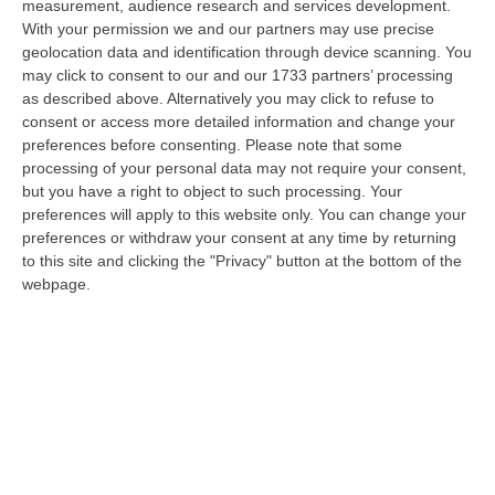
08 Agosto, 22:19
measurement, audience research and services development.
With your permission we and our partners may use precise
Messina, I “No Ponte” Di Nuovo In Marcia
geolocation data and identification through device scanning. You
may click to consent to our and our 1733 partners’ processing
“MESSINA “Chiediamo che venga chiusa la società Stretto di Messina. La
as described above. Alternatively you may click to refuse to
liquidazione era stata già indicata dal governo Monti nel 2013, e la…
consent or access more detailed information and change your
08 Agosto, 21:20
preferences before consenting.
Please note that some
processing of your personal data may not require your consent,
Vinitaly And The City A Reggio: Il Grande Abbraccio Tra Identità
but you have a right to object to such processing. Your
Del Territorio, Storia E Cultura – FOTO
preferences will apply to this website only. You can change your
“REGGIO CALABRIA Vinitaly and the City arriva a Reggio Calabria. Dopo il
preferences or withdraw your consent at any time by returning
successo dell’edizione di Sibari, dove la manifestazione ha fatto s…
to this site and clicking the "Privacy" button at the bottom of the
webpage.
08 Agosto, 20:47
Pride, La “prima Volta” Dell’onda Arcobaleno A Catanzaro. In
Migliaia In Marcia Per I Diritti E La Libertà – FOTO
“CATANZARO Una prima volta destinata a lasciare un segno nella storia
della città. Catanzaro oggi celebra il suo primo Pride: colori, musica…
08 Agosto, 19:38