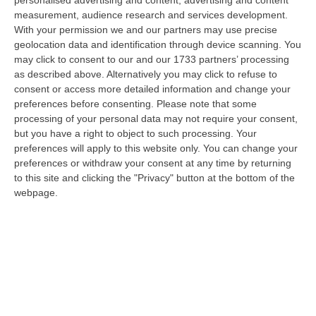
personalised advertising and content, advertising and content
“CATANZARO «Con un importante finanziamento di 800 mila euro, si potrà
measurement, audience research and services development.
dare avvio agli attesi lavori di ristrutturazione della Basilica dell…
With your permission we and our partners may use precise
07 Agosto, 22:02
geolocation data and identification through device scanning. You
may click to consent to our and our 1733 partners’ processing
Renzi: «Conte? Sarebbe Delittuoso Vannaccizzare La Coalizione»
as described above. Alternatively you may click to refuse to
consent or access more detailed information and change your
“ROMA «Conte sta giocando la sua partita, vedremo se le primarie si
preferences before consenting.
Please note that some
faranno, quando e con che formato, se a due Conte-Schlein o se ci
processing of your personal data may not require your consent,
sarann…
but you have a right to object to such processing. Your
07 Agosto, 21:35
preferences will apply to this website only. You can change your
preferences or withdraw your consent at any time by returning
Meteo, Altri 10 Giorni Di Caldo Estremo
to this site and clicking the "Privacy" button at the bottom of the
“ROMA La tregua varrà fino a domani: dopo il record di ieri con il bollino
webpage.
rosso per tutte le 27 città monitorate e oggi con 26 allerte mass…
07 Agosto, 20:33
Torna In Calabria: OSM Cerca Professionisti Calabresi Che Vivono
Al Nord E Che Hanno Voglia Di Rientrare Nella Terra Di Origine
“Se per anni lasciare la Calabria è stata una scelta quasi obbligata oggi è
possibile fare un’inversione di marcia grazie ad OSM Centro Cala…