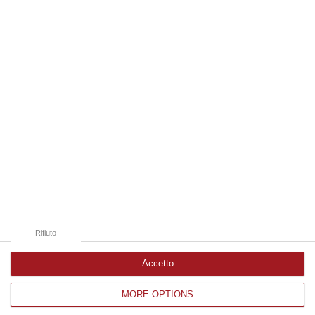
07 Agosto, 20:24
Edizioni provinciali
Catanzaro
Cosenza
Vibo Valentia
Reggio Calabria
Crotone
Rifiuto
Accetto
MORE OPTIONS
Corriere delle Calabria è una testata giornalistica di News&Com S.r.l