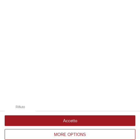
06 Agosto, 19:49
Edizioni provinciali
Catanzaro
Cosenza
Vibo Valentia
Reggio Calabria
Crotone
Rifiuto
Accetto
MORE OPTIONS