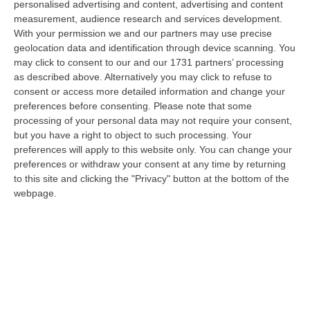
personalised advertising and content, advertising and content
laurea magistrale in Medicina e Chirurgia, Odontoiatria e Protesi den…
measurement, audience research and services development.
06 Agosto, 20:49
With your permission we and our partners may use precise
geolocation data and identification through device scanning. You
La Rivista “America Journals” Celebra Lo Stilista Anton Giulio
may click to consent to our and our 1731 partners’ processing
Grande
as described above. Alternatively you may click to refuse to
“«Rinomato per la sua impeccabile maestria artigianale e la sua
consent or access more detailed information and change your
creatività visionaria, ha trasformato la moda italiana in un’espressione
preferences before consenting.
Please note that some
dur…
processing of your personal data may not require your consent,
06 Agosto, 20:48
but you have a right to object to such processing. Your
preferences will apply to this website only. You can change your
Dai Piani Per Il Rischio Sismico Al Welfare, I Provvedimenti
preferences or withdraw your consent at any time by returning
Approvati Dalla Giunta Regionale
to this site and clicking the "Privacy" button at the bottom of the
webpage.
“CATANZARO La Giunta della Regione Calabria, nella seduta odierna, su
proposta del presidente Roberto Occhiuto, ha approvato il nuovo Protoc…
06 Agosto, 20:03
Reggio Calabria, Bernini In Visita Alla Mediterranea: «Qui La
Facoltà Di Medicina? Valuteremo La Domanda»
“REGGIO CALABRIA La ministra dell’Università e della ricerca Anna Maria
Bernini ha visitato oggi la Mediterranea di Reggio Calabria, accompa…