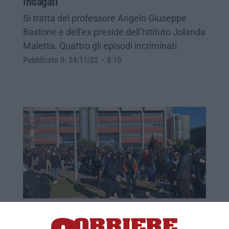
indagati
Si tratta del professore Angelo Giuseppe
Bastone e dell’ex preside dell’Istituto Jolanda
Maletta. Quattro gli episodi incriminati
Pubblicato il: 24/11/22 – 8:10
«Schiaffo» ad uno studente. Scatta la
denuncia per una prof del “Valentini-