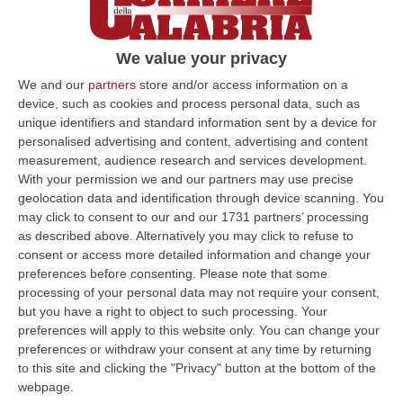
Majorana”
«Percosse ed abuso dei mezzi di correzione
We value your privacy
o di disciplina». E’ questa l’accusa mossa da
We and our
partners
store and/or access information on a
una mamma nei confronti di una insegnante
device, such as cookies and process personal data, such as
Pubblicato il: 12/02/22 – 10:06
unique identifiers and standard information sent by a device for
personalised advertising and content, advertising and content
measurement, audience research and services development.
With your permission we and our partners may use precise
ULTIME DAL CORRIERE DELLA CALABRIA
geolocation data and identification through device scanning. You
may click to consent to our and our 1731 partners’ processing
Nardi: Pubblicato Il Bando Per L’appalto Di Oltre 4 Mln Per La
as described above. Alternatively you may click to refuse to
Messa In Sicurezza Del Fiume Crati
consent or access more detailed information and change your
preferences before consenting.
Please note that some
“CATANZARO Prende il via l’ulteriore fase di affidamento degli interventi
processing of your personal data may not require your consent,
per la messa in sicurezza e il ripristino dell’officiosità idrauli…
but you have a right to object to such processing. Your
06 Agosto, 10:42
preferences will apply to this website only. You can change your
preferences or withdraw your consent at any time by returning
Una Nuova Agenzia, Un Unico Bacino Regionale E Biglietto
to this site and clicking the "Privacy" button at the bottom of the
Integrato. Ecco Come Sarà Il Trasporto Pubblico Locale In Calabria
webpage.
“CATANZARO «È un settore che ha bisogno di servizi più efficienti e