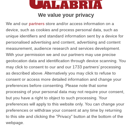
L’esponente del Pd esprime vicinanza al
primario del Ps di Lamezia e chiede al
We value your privacy
presidente e commissario Occhiuto di
We and our
partners
store and/or access information on a
«passare dalle parole ai fatti»
device, such as cookies and process personal data, such as
unique identifiers and standard information sent by a device for
Pubblicato il: 13/11/24 – 11:17
personalised advertising and content, advertising and content
measurement, audience research and services development.
With your permission we and our partners may use precise
geolocation data and identification through device scanning. You
ULTIME DAL CORRIERE DELLA CALABRIA
may click to consent to our and our 1733 partners’ processing
as described above. Alternatively you may click to refuse to
Aggredito Brutalmente In Un Noto Locale Di Sangineto, Grave Un
consent or access more detailed information and change your
Addetto Alla Sicurezza
preferences before consenting.
Please note that some
“SANGINETO E’ ricoverato in gravissime condizioni l’addetto alla
processing of your personal data may not require your consent,
sicurezza vittima di un violento pestaggio avvenuto sulla costa tirrenica
but you have a right to object to such processing. Your
c…
preferences will apply to this website only. You can change your
10 Agosto, 7:16
preferences or withdraw your consent at any time by returning
to this site and clicking the "Privacy" button at the bottom of the
Quando Il Bosco Resta Solo
webpage.
“La Calabria brucia d’estate, ma il fuoco comincia quando le montagne si