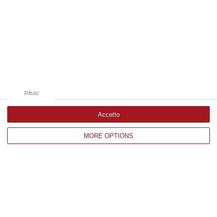
rischi connessi allo stress termico, è stata adottata – ricorda il Se…
09 Agosto, 20:12
Edizioni provinciali
Catanzaro
Cosenza
Rifiuto
Vibo Valentia
Accetto
Reggio Calabria
MORE OPTIONS
Crotone