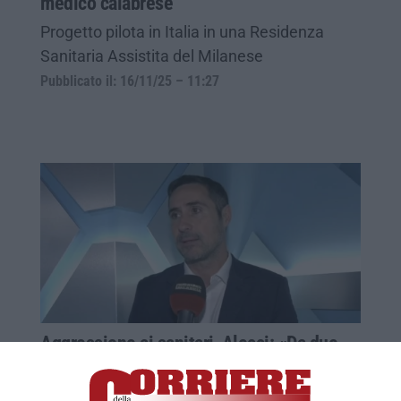
medico calabrese
Progetto pilota in Italia in una Residenza
Sanitaria Assistita del Milanese
Pubblicato il: 16/11/25 – 11:27
Aggressione ai sanitari, Alecci: «Da due
anni una mia legge è ferma in Consiglio
regionale»