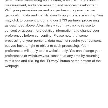
personalised advertising and content, advertising and content
“CATANZARO «Con un importante finanziamento di 800 mila euro, si potrà
measurement, audience research and services development.
dare avvio agli attesi lavori di ristrutturazione della Basilica dell…
With your permission we and our partners may use precise
07 Agosto, 22:02
geolocation data and identification through device scanning. You
may click to consent to our and our 1733 partners’ processing
Renzi: «Conte? Sarebbe Delittuoso Vannaccizzare La Coalizione»
as described above. Alternatively you may click to refuse to
consent or access more detailed information and change your
“ROMA «Conte sta giocando la sua partita, vedremo se le primarie si
preferences before consenting.
Please note that some
faranno, quando e con che formato, se a due Conte-Schlein o se ci
processing of your personal data may not require your consent,
sarann…
but you have a right to object to such processing. Your
07 Agosto, 21:35
preferences will apply to this website only. You can change your
preferences or withdraw your consent at any time by returning
Meteo, Altri 10 Giorni Di Caldo Estremo
to this site and clicking the "Privacy" button at the bottom of the
“ROMA La tregua varrà fino a domani: dopo il record di ieri con il bollino
webpage.
rosso per tutte le 27 città monitorate e oggi con 26 allerte mass…
07 Agosto, 20:33
Torna In Calabria: OSM Cerca Professionisti Calabresi Che Vivono
Al Nord E Che Hanno Voglia Di Rientrare Nella Terra Di Origine
“Se per anni lasciare la Calabria è stata una scelta quasi obbligata oggi è
possibile fare un’inversione di marcia grazie ad OSM Centro Cala…