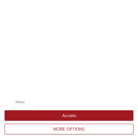
07 Agosto, 20:24
Edizioni provinciali
Catanzaro
Cosenza
Vibo Valentia
Reggio Calabria
Crotone
Rifiuto
Accetto
MORE OPTIONS
Corriere delle Calabria è una testata giornalistica di News&Com S.r.l