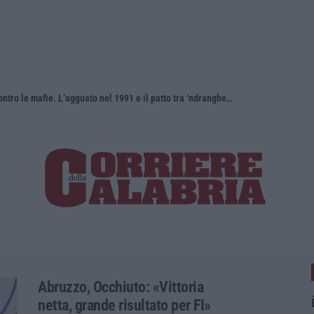
Antonino Scopelliti, il “giudice solo” contro le mafie. L’agguato nel 1991 e il patto tra ‘ndrangheta e Cosa nostra
Abruzzo, Occhiuto: «Vittoria
netta, grande risultato per FI»