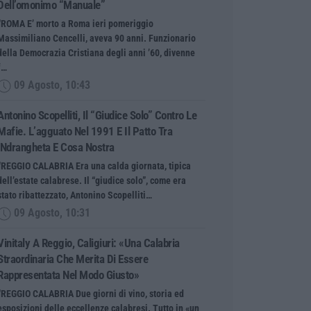
Dell’omonimo “manuale”
“ROMA E’ morto a Roma ieri pomeriggio
Massimiliano Cencelli, aveva 90 anni. Funzionario
della Democrazia Cristiana degli anni ’60, divenne
f…
09 Agosto, 10:43
Antonino Scopelliti, Il “giudice Solo” Contro Le
Mafie. L’agguato Nel 1991 E Il Patto Tra
‘ndrangheta E Cosa Nostra
“REGGIO CALABRIA Era una calda giornata, tipica
dell’estate calabrese. Il “giudice solo”, come era
stato ribattezzato, Antonino Scopelliti…
09 Agosto, 10:31
Vinitaly A Reggio, Caligiuri: «Una Calabria
Straordinaria Che Merita Di Essere
Rappresentata Nel Modo Giusto»
“REGGIO CALABRIA Due giorni di vino, storia ed
esposizioni delle eccellenze calabresi. Tutto in «un