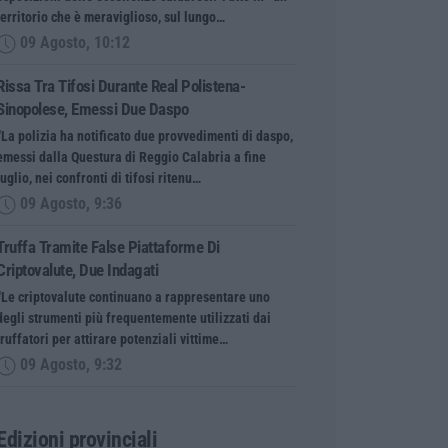
territorio che è meraviglioso, sul lungo…
09 Agosto, 10:12
Rissa Tra Tifosi Durante Real Polistena-
Sinopolese, Emessi Due Daspo
“La polizia ha notificato due provvedimenti di daspo,
emessi dalla Questura di Reggio Calabria a fine
luglio, nei confronti di tifosi ritenu…
09 Agosto, 9:36
Truffa Tramite False Piattaforme Di
Criptovalute, Due Indagati
“Le criptovalute continuano a rappresentare uno
degli strumenti più frequentemente utilizzati dai
truffatori per attirare potenziali vittime…
09 Agosto, 9:32
Edizioni provinciali