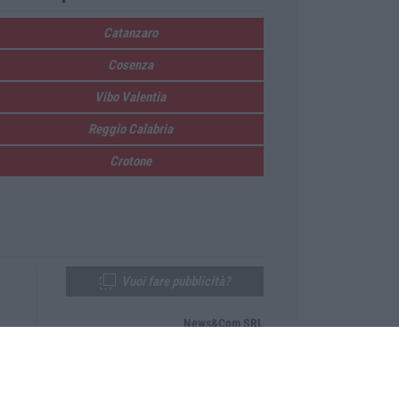
Catanzaro
Cosenza
Vibo Valentia
Reggio Calabria
Crotone
Vuoi fare pubblicità?
News&Com SRL
Telefono:
0968-53665
Email:
newsandcom@gmail.com