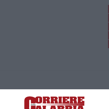
ica di News&Com S.r.l ©2012-
-2026. Tutti i diritti riservati.
ia, Lamezia Terme (CZ)
irettore responsabile Paola Militano |
Privacy