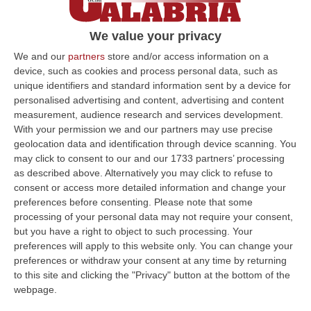
calabrese»
L’attrice originaria di Vibo Valentia è stata
We value your privacy
intervistata dalla Stampa. «Oggi le cose sono
We and our
partners
store and/or access information on a
un po’ cambiate, i nuovi “terroni” sono i
device, such as cookies and process personal data, such as
unique identifiers and standard information sent by a device for
migranti»
personalised advertising and content, advertising and content
Pubblicato il: 19/06/23 – 12:55
measurement, audience research and services development.
With your permission we and our partners may use precise
geolocation data and identification through device scanning. You
may click to consent to our and our 1733 partners’ processing
ULTIME DAL CORRIERE DELLA CALABRIA
as described above. Alternatively you may click to refuse to
consent or access more detailed information and change your
Torna In Calabria: OSM Cerca Professionisti Calabresi Che Vivono
preferences before consenting.
Please note that some
Al Nord E Che Hanno Voglia Di Rientrare Nella Terra Di Origine
processing of your personal data may not require your consent,
but you have a right to object to such processing. Your
“Se per anni lasciare la Calabria è stata una scelta quasi obbligata oggi è
preferences will apply to this website only. You can change your
possibile fare un’inversione di marcia grazie ad OSM Centro Cala…
preferences or withdraw your consent at any time by returning
07 Agosto, 20:24
to this site and clicking the "Privacy" button at the bottom of the
webpage.
Tragedia A Calanna, 40enne Elettricista Muore Folgorato