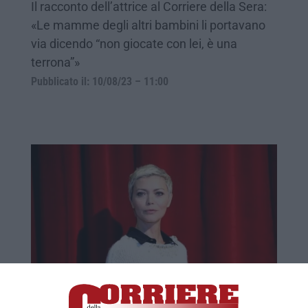
Il racconto dell’attrice al Corriere della Sera:
«Le mamme degli altri bambini li portavano
via dicendo “non giocate con lei, è una
terrona”»
Pubblicato il: 10/08/23 – 11:00
Vittoria Belvedere: «A Milano i bambini
non volevano giocare con me perché ero