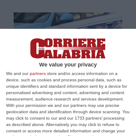
We value your privacy
Manda sms al complice per nascondere la
We and our
partners
store and/or access information on a
device, such as cookies and process personal data, such as
pistola
unique identifiers and standard information sent by a device for
Le Volanti di Reggio Calabria fermano un
personalised advertising and content, advertising and content
60enne in auto che durante il controllo
measurement, audience research and services development.
With your permission we and our partners may use precise
manda un messaggio col telefonino al
geolocation data and identification through device scanning. You
complice per far sparire una pi…
may click to consent to our and our 1733 partners’ processing
Pubblicato il: 09/11/20 – 8:56
as described above. Alternatively you may click to refuse to
consent or access more detailed information and change your