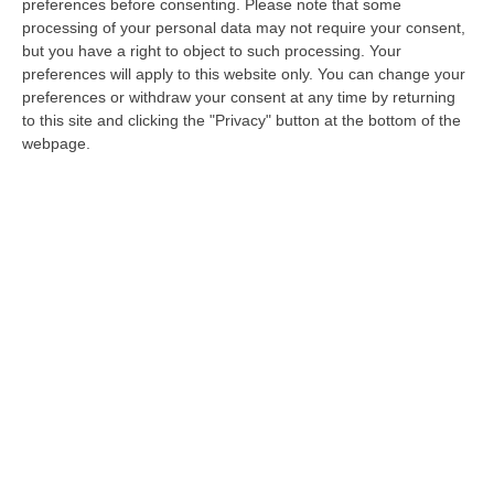
preferences before consenting.
Please note that some
processing of your personal data may not require your consent,
but you have a right to object to such processing. Your
preferences will apply to this website only. You can change your
preferences or withdraw your consent at any time by returning
to this site and clicking the "Privacy" button at the bottom of the
webpage.
Tentato furto aggravato e resistenza a
pubblico ufficiale, arrestato un 28enne
reggino
Il malvivente, prima di essere fermato ed
arrestato, si era disfatto di una centralina per
auto, che sarebbe di certo servita ad avviare
l’autovettur…
Pubblicato il: 05/11/20 – 12:22