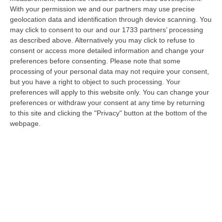
With your permission we and our partners may use precise
Messina, I “No Ponte” Di Nuovo In Marcia
geolocation data and identification through device scanning. You
“MESSINA “Chiediamo che venga chiusa la società Stretto di Messina. La
may click to consent to our and our 1733 partners’ processing
liquidazione era stata già indicata dal governo Monti nel 2013, e la…
as described above. Alternatively you may click to refuse to
08 Agosto, 21:20
consent or access more detailed information and change your
preferences before consenting.
Please note that some
Vinitaly And The City A Reggio: Il Grande Abbraccio Tra Identità
processing of your personal data may not require your consent,
Del Territorio, Storia E Cultura – FOTO
but you have a right to object to such processing. Your
preferences will apply to this website only. You can change your
“REGGIO CALABRIA Vinitaly and the City arriva a Reggio Calabria. Dopo il
preferences or withdraw your consent at any time by returning
successo dell’edizione di Sibari, dove la manifestazione ha fatto s…
to this site and clicking the "Privacy" button at the bottom of the
08 Agosto, 20:47
webpage.
Pride, La “prima Volta” Dell’onda Arcobaleno A Catanzaro. In
Migliaia In Marcia Per I Diritti E La Libertà – FOTO
“CATANZARO Una prima volta destinata a lasciare un segno nella storia
della città. Catanzaro oggi celebra il suo primo Pride: colori, musica…
08 Agosto, 19:38