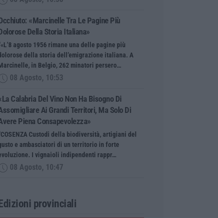
Occhiuto: «Marcinelle Tra Le Pagine Più
Dolorose Della Storia Italiana»
“«L’8 agosto 1956 rimane una delle pagine più
dolorose della storia dell’emigrazione italiana. A
Marcinelle, in Belgio, 262 minatori persero…
08 Agosto, 10:53
«La Calabria Del Vino Non Ha Bisogno Di
Assomigliare Ai Grandi Territori, Ma Solo Di
Avere Piena Consapevolezza»
“COSENZA Custodi della biodiversità, artigiani del
gusto e ambasciatori di un territorio in forte
evoluzione. I vignaioli indipendenti rappr…
08 Agosto, 10:47
Edizioni provinciali