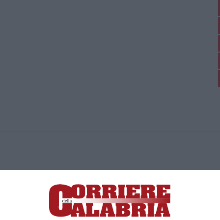
ica di News&Com S.r.l ©2012-
-2026. Tutti i diritti riservati.
ia, Lamezia Terme (CZ)
irettore responsabile Paola Militano |
Privacy