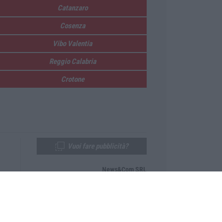
Catanzaro
Cosenza
Vibo Valentia
Reggio Calabria
Crotone
Vuoi fare pubblicità?
News&Com SRL
Telefono:
0968-53665
Email:
newsandcom@gmail.com