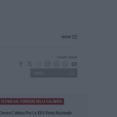
 il Mur aumenta le risorse per gli atenei della Calabria. Assegnati 199 milioni d
MENU
I nostri canali
ULTIME DAL CORRIERE DELLA CALABRIA
Cresce L’attesa Per La XXV Festa Nazionale