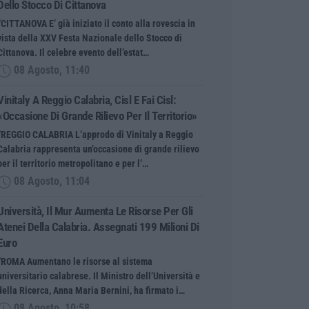
Dello Stocco Di Cittanova
“CITTANOVA E’ già iniziato il conto alla rovescia in
vista della XXV Festa Nazionale dello Stocco di
Cittanova. Il celebre evento dell’estat…
08 Agosto, 11:40
Vinitaly A Reggio Calabria, Cisl E Fai Cisl:
«Occasione Di Grande Rilievo Per Il Territorio»
“REGGIO CALABRIA L’approdo di Vinitaly a Reggio
Calabria rappresenta un’occasione di grande rilievo
per il territorio metropolitano e per l’…
08 Agosto, 11:04
Università, Il Mur Aumenta Le Risorse Per Gli
Atenei Della Calabria. Assegnati 199 Milioni Di
Euro
“ROMA Aumentano le risorse al sistema
universitario calabrese. Il Ministro dell’Università e
della Ricerca, Anna Maria Bernini, ha firmato i…
08 Agosto, 10:58