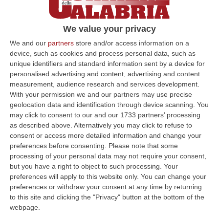
Beretta e il tifo milanese sul Washington
Post
We value your privacy
Il ritratto impietoso del famosissimo
We and our
partners
store and/or access information on a
quotidiano statunitense sul tifo di Inter e
device, such as cookies and process personal data, such as
Milan e l’influenza della criminalità calabrese
unique identifiers and standard information sent by a device for
personalised advertising and content, advertising and content
Pubblicato il: 18/04/25 – 18:41
measurement, audience research and services development.
With your permission we and our partners may use precise
geolocation data and identification through device scanning. You
may click to consent to our and our 1733 partners’ processing
ULTIME DAL CORRIERE DELLA CALABRIA
as described above. Alternatively you may click to refuse to
consent or access more detailed information and change your
Sistema Bibliotecario Vibonese, La Dura Replica Di Soriano E
preferences before consenting.
Please note that some
Romeo: «Il Fallimento È Di Chi Ha Staccato La Spina»
processing of your personal data may not require your consent,
“VIBO VALENTIA «In queste ore si stanno susseguendo dichiarazioni e
but you have a right to object to such processing. Your
prese di posizione sul futuro del Sistema Bibliotecario Vibonese.
preferences will apply to this website only. You can change your
Compre…
preferences or withdraw your consent at any time by returning
06 Agosto, 22:18
to this site and clicking the "Privacy" button at the bottom of the
webpage.
Laurea In Medicina, Arriva Il Decreto: Aumentano I Posti