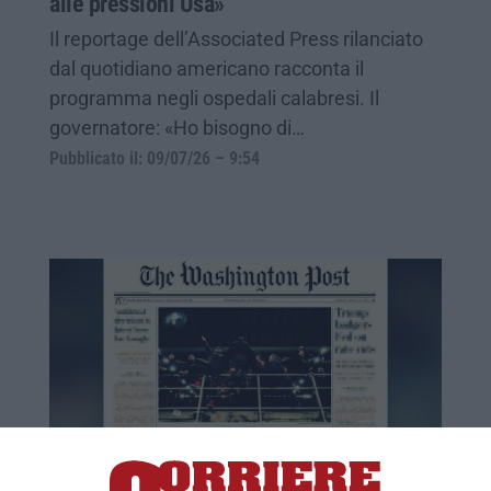
alle pressioni Usa»
Il reportage dell’Associated Press rilanciato
dal quotidiano americano racconta il
programma negli ospedali calabresi. Il
governatore: «Ho bisogno di…
Pubblicato il: 09/07/26 – 9:54
‘Ndrangheta, calcio e ultrà: Bellocco,