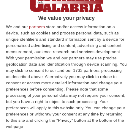
«In pochi giorni 300 segnalazioni, molti i
reclami»
We value your privacy
Il governatore fa il punto sul nuovo portale:
We and our
partners
store and/or access information on a
«Le guarderò tutte, i commissari delle
device, such as cookies and process personal data, such as
aziende dovranno dirmi come le
unique identifiers and standard information sent by a device for
affronteranno»
personalised advertising and content, advertising and content
measurement, audience research and services development.
Pubblicato il: 11/04/23 – 13:19
With your permission we and our partners may use precise
geolocation data and identification through device scanning. You
may click to consent to our and our 1733 partners’ processing
as described above. Alternatively you may click to refuse to
ULTIME DAL CORRIERE DELLA CALABRIA
consent or access more detailed information and change your
preferences before consenting.
Please note that some
È Morto Massimiliano Cencelli, Fu Ideatore Dell’omonimo
processing of your personal data may not require your consent,
“manuale”
but you have a right to object to such processing. Your
“ROMA E’ morto a Roma ieri pomeriggio Massimiliano Cencelli, aveva 90
preferences will apply to this website only. You can change your
anni. Funzionario della Democrazia Cristiana degli anni ’60, divenne f…
preferences or withdraw your consent at any time by returning
to this site and clicking the "Privacy" button at the bottom of the
09 Agosto, 10:43
webpage.