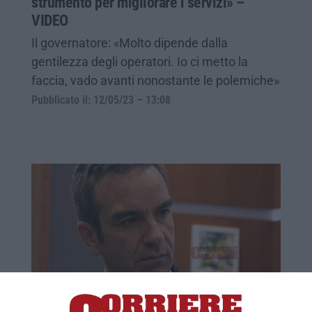
strumento per migliorare i servizi» –
VIDEO
Il governatore: «Molto dipende dalla
gentilezza degli operatori. Io ci metto la
faccia, vado avanti nonostante le polemiche»
Pubblicato il: 12/05/23 – 13:08
Sanibook, il primo bilancio di Occhiuto: