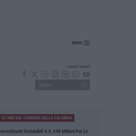
tesa per la XXV Festa Nazionale dello Stocco di Cittanova
MENU
I nostri canali
ULTIME DAL CORRIERE DELLA CALABRIA
Investimenti Sostenibili 4.0, 448 Milioni Per Le