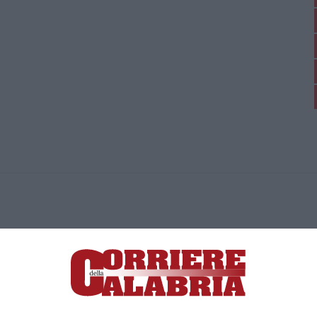
ica di News&Com S.r.l ©2012-
-2026. Tutti i diritti riservati.
ia, Lamezia Terme (CZ)
irettore responsabile Paola Militano |
Privacy