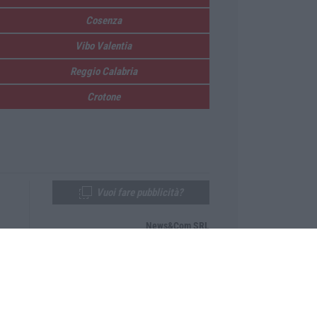
Cosenza
Vibo Valentia
Reggio Calabria
Crotone
Vuoi fare pubblicità?
News&Com SRL
Telefono:
0968-53665
Email:
newsandcom@gmail.com