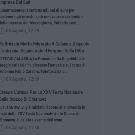
Imprese Del Sud
“Quattrocentoquarantotto milioni di euro per
sostenere gli investimenti innovativi e sostenibili
delle imprese del Mezzogiorno, Calabria com…
08 Agosto, 12:29
Elettricista Morto Folgorato A Calanna, Disposta
L’autopsia: Sequestrato Il Furgone Della Ditta
“REGGIO CALABRIA La Procura della Repubblica di
Reggio Calabria ha disposto l’autopsia sul corpo di
Antonino Fabio Calabrò, l’elettricista d…
08 Agosto, 12:09
Cresce L’attesa Per La XXV Festa Nazionale
Dello Stocco Di Cittanova
“CITTANOVA E’ già iniziato il conto alla rovescia in
vista della XXV Festa Nazionale dello Stocco di
Cittanova. Il celebre evento dell’estat…
08 Agosto, 11:40