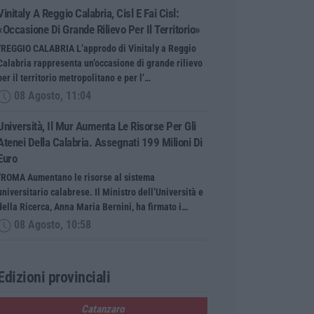
Vinitaly A Reggio Calabria, Cisl E Fai Cisl:
«Occasione Di Grande Rilievo Per Il Territorio»
“REGGIO CALABRIA L’approdo di Vinitaly a Reggio
Calabria rappresenta un’occasione di grande rilievo
per il territorio metropolitano e per l’…
08 Agosto, 11:04
Università, Il Mur Aumenta Le Risorse Per Gli
Atenei Della Calabria. Assegnati 199 Milioni Di
Euro
“ROMA Aumentano le risorse al sistema
universitario calabrese. Il Ministro dell’Università e
della Ricerca, Anna Maria Bernini, ha firmato i…
08 Agosto, 10:58
Edizioni provinciali
Catanzaro