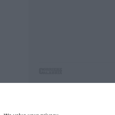
Corriere delle Calabria è una testata giornalist
P.IVA. 03199620794, Via del mare 6/G, S.Eufem
Iscrizione tribunale di Lamezia Terme 5/2011 - D
Effettua una ricerca sul Corriere delle Calabria