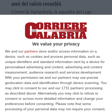
anni del calcio rossoblù
Contro la Sampdoria, la squadra dei Lupi
silani celebra con una manifestazione prima
della partita i 110 anni di storia
Pubblicato il: 21/02/24 – 6:44
We value your privacy
We and our
partners
store and/or access information on a
device, such as cookies and process personal data, such as
unique identifiers and standard information sent by a device for
personalised advertising and content, advertising and content
measurement, audience research and services development.
With your permission we and our partners may use precise
geolocation data and identification through device scanning. You
may click to consent to our and our 1731 partners’ processing
as described above. Alternatively you may click to refuse to
consent or access more detailed information and change your
preferences before consenting.
Please note that some
Marco Negri e quel gol in rovesciata in un
processing of your personal data may not require your consent,