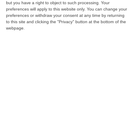
Venezia-Cosenza del 1995:
but you have a right to object to such processing. Your
«Indimenticabile»
preferences will apply to this website only. You can change your
preferences or withdraw your consent at any time by returning
L’ex bomber dei Lupi tra Marulla, Rangers,
to this site and clicking the "Privacy" button at the bottom of the
Nazionale mancata e serie B. «Ora alleno gli
webpage.
attaccanti, attendo una chiamata»
Pubblicato il: 19/01/24 – 7:30
ULTIME DAL CORRIERE DELLA CALABRIA
Sì Della Camera Al Coltivaitalia, Confagricoltura: «Subito Il Voto
Definitivo In Senato»
“Confagricoltura commenta positivamente l’approvazione alla Camera
del disegno di legge Coltivaitalia. «Grazie all’impegno del ministro, Fra…
06 Agosto, 12:49
Cosenza, Incassa Oltre 245mila Euro Dalla Pensione Del Padre
Deceduto