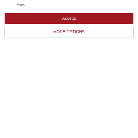
06 Agosto, 11:22
Rifiuto
Accetto
Edizioni provinciali
MORE OPTIONS
Catanzaro
Cosenza
Vibo Valentia
Reggio Calabria
Crotone
Corriere delle Calabria è una testata giornalistica di News&Com S.r.l