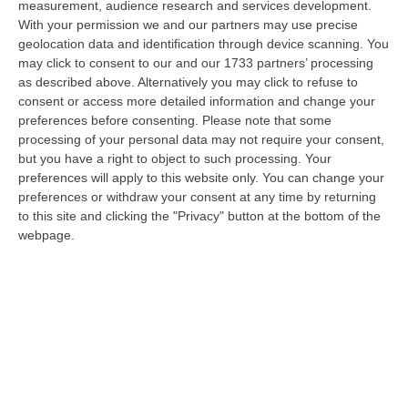
measurement, audience research and services development.
Franz Caruso: «Casa, Giovani E Lavoro Sono Le Sfide Del
With your permission we and our partners may use precise
geolocation data and identification through device scanning. You
Riformismo Di Oggi»
may click to consent to our and our 1733 partners’ processing
“COSENZA «Cosenza saprà rispondere positivamente alla raccolta firme
as described above. Alternatively you may click to refuse to
promossa da Avanti PSI, perché gli obiettivi che la animano mettono al…
consent or access more detailed information and change your
08 Agosto, 16:00
preferences before consenting.
Please note that some
processing of your personal data may not require your consent,
Fondi Migranti, I Legali Dopo La Sentenza: «Chi Ha Aiutato L’Italia
but you have a right to object to such processing. Your
Dovrà Pagare Le Spese Della Solidarietà Sociale»
preferences will apply to this website only. You can change your
preferences or withdraw your consent at any time by returning
“Con la sentenza n° 129 del 2026, la seconda sezione giurisdizionale
to this site and clicking the "Privacy" button at the bottom of the
centrale di appello della Corte dei Conti, il 06 agosto 2026 ha messo l…
webpage.
08 Agosto, 15:54
Meloni Contro Cgil: «Vergognoso». Landini: «Non Ci Voltiamo
Mai»
” «Voltare le spalle durante la commemorazione di Marcinelle è un gesto
grave e vergognoso. Oggi, durante la cerimonia per i 262 lavoratori…
08 Agosto, 15:11