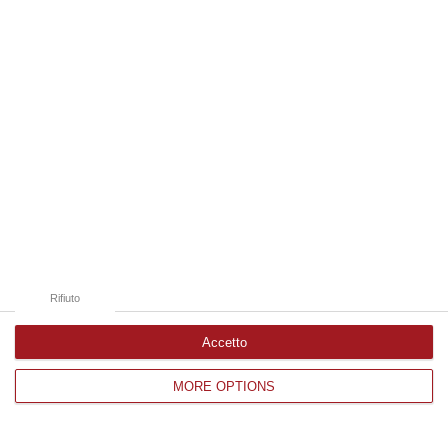
Edizioni provinciali
Catanzaro
Cosenza
Vibo Valentia
Reggio Calabria
Crotone
Rifiuto
Accetto
MORE OPTIONS
Corriere delle Calabria è una testata giornalistica di News&Com S.r.l
©2012-
-2026. Tutti i diritti riservati.
P.IVA. 03199620794, Via del mare 6/G, S.Eufemia, Lamezia Terme