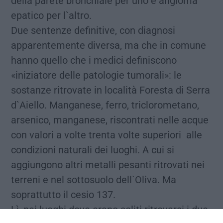
della parete bronchiale per uno e angioma
epatico per l`altro.
Due sentenze definitive, con diagnosi
apparentemente diversa, ma che in comune
hanno quello che i medici definiscono
«iniziatore delle patologie tumorali»: le
sostanze ritrovate in località Foresta di Serra
d`Aiello. Manganese, ferro, triclorometano,
arsenico, manganese, riscontrati nelle acque
con valori a volte trenta volte superiori alle
condizioni naturali dei luoghi. A cui si
aggiungono altri metalli pesanti ritrovati nei
terreni e nel sottosuolo dell`Oliva. Ma
soprattutto il cesio 137.
Lì, nei luoghi dove erano soliti ritrovarsi i due