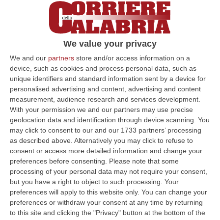
amici per pescare, i tecnici dell`Arpacal, nel
2004, avevano rinvenuto, a una profondità di
cinque metri, proprio questo isotopo
We value your privacy
artificiale con un valore pari a 3,59 B/kg
We and our
partners
store and/or access information on a
(Bequerel per chilogrammo di terreno). Un
device, such as cookies and process personal data, such as
valore altissimo mai riscontrato prima in
unique identifiers and standard information sent by a device for
altre zone, a questa profondità, che secondo
personalised advertising and content, advertising and content
measurement, audience research and services development.
l`ultima relazione del dottor Giacomino
With your permission we and our partners may use precise
Brancati, il tecnico nominato dal procuratore
geolocation data and identification through device scanning. You
may click to consent to our and our 1733 partners’ processing
capo Bruno Giordano, sarebbe sufficiente a
as described above. Alternatively you may click to refuse to
giustificare i carcinomi nella zona. E i dati
consent or access more detailed information and change your
preferences before consenting.
Please note that some
trasmessi alla Procura di Paola, lo scorso
processing of your personal data may not require your consent,
febbraio dall`Istituto superiore per la
but you have a right to object to such processing. Your
protezione e la ricerca ambientale (Ispra),
preferences will apply to this website only. You can change your
preferences or withdraw your consent at any time by returning
sembrerebbero dare corpo alla tesi. In
to this site and clicking the "Privacy" button at the bottom of the