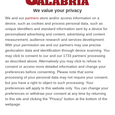
We value your privacy
We and our
partners
store and/or access information on a
device, such as cookies and process personal data, such as
unique identifiers and standard information sent by a device for
personalised advertising and content, advertising and content
Clicca e segui “Corriere della Calabria” su Google News
measurement, audience research and services development.
With your permission we and our partners may use precise
Domani sera ci sarà probabilmente una
geolocation data and identification through device scanning. You
fiaccolata a Motta San Giovanni. È il modo
may click to consent to our and our 1733 partners’ processing
as described above. Alternatively you may click to refuse to
con cui la cittadina del basso Jonio, in
consent or access more detailed information and change your
provincia di Reggio Calabria, vuole stare
preferences before consenting.
Please note that some
processing of your personal data may not require your consent,
vicino alla famiglia Azzarà e, allo stesso
but you have a right to object to such processing. Your
tempo, chiedere la liberazione di Francesco,
preferences will apply to this website only. You can change your
preferences or withdraw your consent at any time by returning
il giovane di 34 anni sequestrato la sera del
to this site and clicking the "Privacy" button at the bottom of the
14 agosto in Sudan, a Nyala, dove era
webpage.
ritornato una seconda volta per lavorare nel