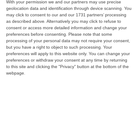
delusione per l`incapacità di elevare il tono
With your permission we and our partners may use precise
geolocation data and identification through device scanning. You
della discussione. «Devo rilevare che
may click to consent to our and our 1731 partners’ processing
nessuna delle reazioni ha dato una risposta
as described above. Alternatively you may click to refuse to
consent or access more detailed information and change your
nel merito alla mia analisi sui temi del
preferences before consenting.
Please note that some
proibizionismo e della mafia. In linea
processing of your personal data may not require your consent,
but you have a right to object to such processing. Your
generale le risposte si sono limitate ad
preferences will apply to this website only. You can change your
insulti, che rivelano solamente la mancanza
preferences or withdraw your consent at any time by returning
di argomenti validi», ha spiegato Macrì, che
to this site and clicking the "Privacy" button at the bottom of the
webpage.
aveva affrontato la delicata questione
rispondendo al giornalista Klaus Davi nel
corso di una puntata di “KlausCondicio”.
«Per quanto riguarda il tema del
proibizionismo – ha spiegato Macrì – voglio
ribadire, come ho detto più volte nel corso
dell`intervista, che non ho soluzioni da offrire