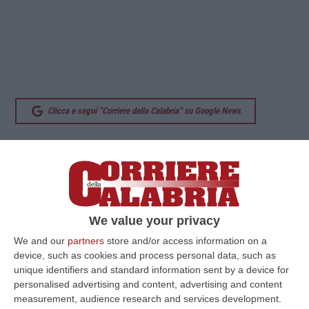
Clicca e segui “Corriere della Calabria” su Google News
LAMEZIA TERME
Il dibattito aperto dal
procuratore generale presso la Corte
d`appello di Ancona, Vincenzo Macrì, sul
rapporto tra proibizionismo e criminalità
We value your privacy
organizzata, ha determinato una serie di
We and our
partners
store and/or access information on a
repliche che non hanno mai affrontato il
device, such as cookies and process personal data, such as
unique identifiers and standard information sent by a device for
tema nel merito. Il magistrato, tornando a
personalised advertising and content, advertising and content
parlare dell`argomento, ha espresso la sua
measurement, audience research and services development.