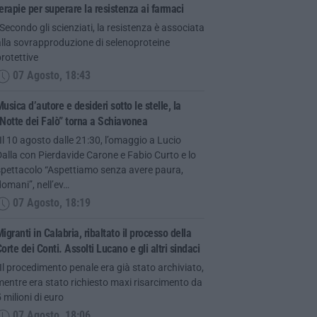
erapie per superare la resistenza ai farmaci
Secondo gli scienziati, la resistenza è associata
lla sovrapproduzione di selenoproteine
rotettive
07 Agosto, 18:43
usica d’autore e desideri sotto le stelle, la
Notte dei Falò” torna a Schiavonea
Il 10 agosto dalle 21:30, l’omaggio a Lucio
alla con Pierdavide Carone e Fabio Curto e lo
spettacolo “Aspettiamo senza avere paura,
omani”, nell’ev…
07 Agosto, 18:19
igranti in Calabria, ribaltato il processo della
orte dei Conti. Assolti Lucano e gli altri sindaci
Il procedimento penale era già stato archiviato,
entre era stato richiesto maxi risarcimento da
 milioni di euro
07 Agosto, 18:06