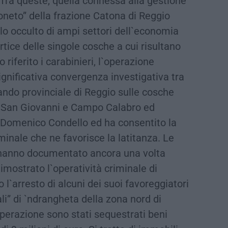
. Tra queste, quella connessa alla gestione
moneto” della frazione Catona di Reggio
llo occulto di ampi settori dell`economia
rtice delle singole cosche a cui risultano
riferito i carabinieri, l`operazione
gnificativa convergenza investigativa tra
ando provinciale di Reggio sulle cosche
a San Giovanni e Campo Calabro ed
di Domenico Condello ed ha consentito la
minale che ne favorisce la latitanza. Le
i, hanno documentato ancora una volta
dimostrato l`operatività criminale di
`arresto di alcuni dei suoi favoreggiatori
cali” di `ndrangheta della zona nord di
operazione sono stati sequestrati beni