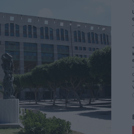
U
q
“
«
i
e
“
V