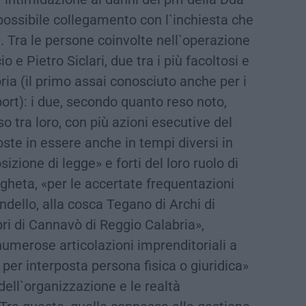
possibile collegamento con l`inchiesta che
. Tra le persone coinvolte nell`operazione
e Pietro Siclari, due tra i più facoltosi e
ria (il primo assai conosciuto anche per i
ort): i due, secondo quanto reso noto,
o tra loro, con più azioni esecutive del
te in essere anche in tempi diversi in
zione di legge» e forti del loro ruolo di
ngheta, «per le accertate frequentazioni
ndello, alla cosca Tegano di Archi di
bri di Cannavò di Reggio Calabria»,
numerose articolazioni imprenditoriali a
 per interposta persona fisica o giuridica»
i dell`organizzazione e le realtà