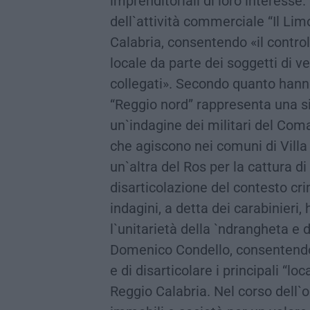
imprenditoriali di loro interesse
dell`attività commerciale “Il Li
Calabria, consentendo «il contro
locale da parte dei soggetti di ve
collegati». Secondo quanto hanno 
“Reggio nord” rappresenta una si
un`indagine dei militari del Com
che agiscono nei comuni di Vill
un`altra del Ros per la cattura 
disarticolazione del contesto cri
indagini, a detta dei carabinier
l`unitarietà della `ndrangheta e 
Domenico Condello, consentendo l
e di disarticolare i principali “lo
Reggio Calabria. Nel corso dell`