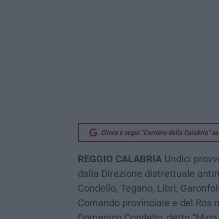
Clicca e segui “Corriere della Calabria” 
REGGIO CALABRIA
Undici provv
dalla Direzione distrettuale anti
Condello, Tegano, Libri, Garonfolo
Comando provinciale e del Ros mir
Domenico Condello, detto “Mico i