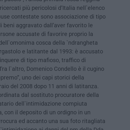
ricercati più pericolosi d’Italia nell`elenco
ccuse contestate sono associazione di tipo
i beni aggravato dall’aver favorito le
sone accusate di favorire proprio la
 dell`omonima cosca della `ndrangheta
ergastolo e latitante dal 1993: è accusato
nquere di tipo mafioso, traffico di
ra l`altro, Domenico Condello è il cugino
upremo”, uno dei capi storici della
raio del 2008 dopo 11 anni di latitanza.
rdinata dal sostituto procuratore della
tario dell`intimidazione compiuta
 con il deposito di un ordigno in un
rocura ed accanto una sua foto ritagliata
ll`intimidazione ai danni del pm della Dda