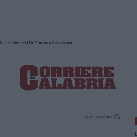
lle, la “Notte dei Falò” torna a Schiavonea
Migranti in
Cambia colore:
L