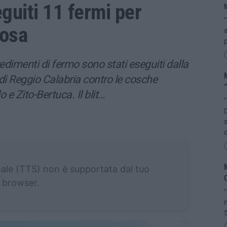
guiti 11 fermi per
t
“
iosa
a
p
menti di fermo sono stati eseguiti dalla
M
 di Reggio Calabria contro le cosche
“
 e Zito-Bertuca. Il blit…
“
D
d
M
cale (TTS) non è supportata dal tuo
C
browser.
“
m
5