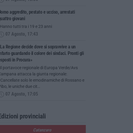
omo aggredito, pestato e ucciso, arrestati
uattro giovani
Hanno tutti tra i 19 e 23 anni
07 Agosto, 17:43
La Regione decide dove si sopravvive a un
nfarto guardando il colore dei sindaci. Pronti gli
sposti in Procura»
Il portavoce regionale di Europa Verde/Avs
Campana attacca la giunta regionale:
«Cancellate solo le emodinamiche di Rossano e
ibo, le uniche due cit…
07 Agosto, 17:05
Edizioni provinciali
Catanzaro