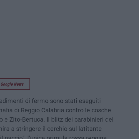
su Google News
edimenti di fermo sono stati eseguiti
mafia di Reggio Calabria contro le cosche
 e Zito-Bertuca. Il blitz dei carabinieri del
a a stringere il cerchio sul latitante
l paccio”, l’unica primula rossa reggina