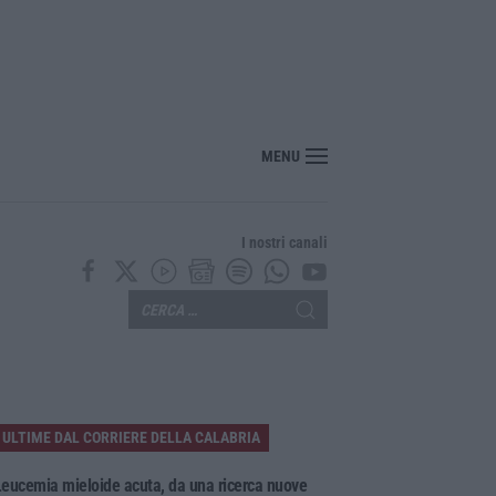
 Calabria, ribaltato il processo della Corte dei Conti. Assolti Lucano e gli altri s
MENU
I nostri canali
ULTIME DAL CORRIERE DELLA CALABRIA
eucemia mieloide acuta, da una ricerca nuove