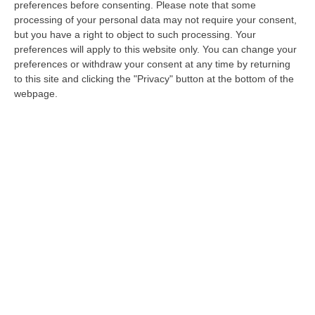
preferences before consenting.
Please note that some
regionale della Calabria ha un budget per le
processing of your personal data may not require your consent,
but you have a right to object to such processing. Your
spese di rappresentanza 54 volte più alto di
preferences will apply to this website only. You can change your
quello del suo collega dell`Emilia Romagna,
preferences or withdraw your consent at any time by returning
to this site and clicking the "Privacy" button at the bottom of the
che ha il doppio degli abitanti della nostra
webpage.
regione. Seicentomila euro elargiti a
beneficio degli organizzatori di premi, feste,
festini e sagre. È uno dei dati, forse il più
significativo, tra quelli pubblicati stamani dal
Corriere della Sera. Il quotidiano di via
Solferino, in un`inchiesta firmata da Gian
Antonio Stella e Sergio Rizzo, illustra costi e
sprechi delle assemblee regionali. E la
Calabria, nella speciale classifica delle
istituzioni più prodighe e spendaccione, si