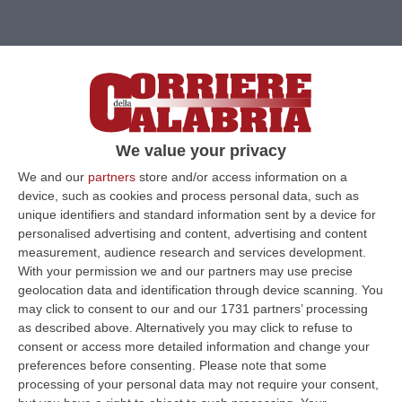
We value your privacy
We and our
partners
store and/or access information on a
device, such as cookies and process personal data, such as
unique identifiers and standard information sent by a device for
personalised advertising and content, advertising and content
measurement, audience research and services development.
Clicca e segui “Corriere della Calabria” su Google News
With your permission we and our partners may use precise
geolocation data and identification through device scanning. You
Lo colpì, senza affondarlo, l’aver definito
may click to consent to our and our 1731 partners’ processing
Marco Biagi – il giuslavorista ucciso dalle
as described above. Alternatively you may click to refuse to
consent or access more detailed information and change your
Nuove Br – «un rompicoglioni». Restò sulla
preferences before consenting.
Please note that some
linea di galleggiamento anche dopo la
processing of your personal data may not require your consent,