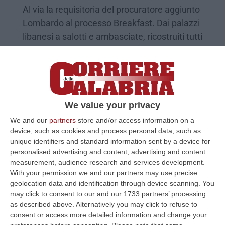
Al via la requisitoria del procuratore aggiunto
Lombardo al processo Breakfast. Dai palazzi
libanesi a salotti e ambasciate, ricostruiti tutti
i rapp…
Pubblicato il: 15/10/19 – 1:08
We value your privacy
Processo Breakfast, Scajola: «Mai stato
We and our
partners
store and/or access information on a
massone. Né aiutato alcuno»
device, such as cookies and process personal data, such as
unique identifiers and standard information sent by a device for
L’ex ministro al procedimento in corso a
personalised advertising and content, advertising and content
Reggio in cui è accusato di aver favorito la
measurement, audience research and services development.
latitanza di Matacena nega qualsiasi
With your permission we and our partners may use precise
geolocation data and identification through device scanning. You
addebito: «Vittima di un c…
may click to consent to our and our 1733 partners’ processing
Pubblicato il: 18/06/19 – 7:35
as described above. Alternatively you may click to refuse to
consent or access more detailed information and change your