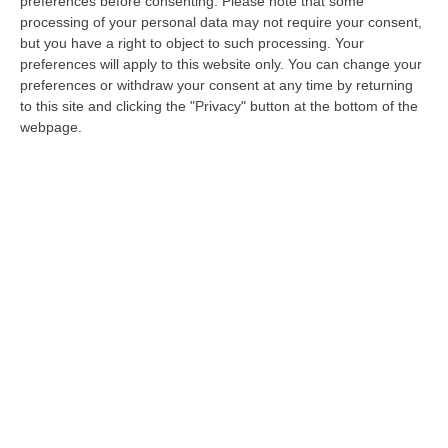
preferences before consenting.
Please note that some
processing of your personal data may not require your consent,
but you have a right to object to such processing. Your
preferences will apply to this website only. You can change your
preferences or withdraw your consent at any time by returning
to this site and clicking the "Privacy" button at the bottom of the
webpage.
Processo Scajola, gli affari e i segreti della
loggia coperta di Reggio
Parla il pentito Virgiglio. Che spiega il mondo
delle logge e fa i nomi di molti “grembiuli”. E
punta il dito contro uno degli avvocati in aula:
«Mi…
Pubblicato il: 19/02/19 – 7:28