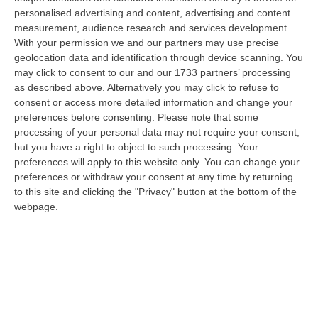
essere chiari, era già in
personalised advertising and content, advertising and content
measurement, audience research and services development.
emergenza prima che
With your permission we and our partners may use precise
la parola Coronavirus
geolocation data and identification through device scanning. You
diventasse
may click to consent to our and our 1733 partners’ processing
as described above. Alternatively you may click to refuse to
un’ossessione. Mesi
consent or access more detailed information and change your
prima che, alle 18 di
preferences before consenting.
Please note that some
Domenico Minniti
processing of your personal data may not require your consent,
ogni giorno, la
but you have a right to object to such processing. Your
Protezione civile diramasse quello che ormai
preferences will apply to this website only. You can change your
preferences or withdraw your consent at any time by returning
è diventato un bollettino di guerra. Minniti,
to this site and clicking the "Privacy" button at the bottom of the
presidente dell’associazione Anestesisti
webpage.
rianimatori ospedalieri Italiani per la Calabria,
da tempo tiene alto l’allarme. Negli ultimi
giorni, da quando le notizie dalla trincea
lombarda sono peggiorate, si spende come
può per chiamare i cittadini a osservare le