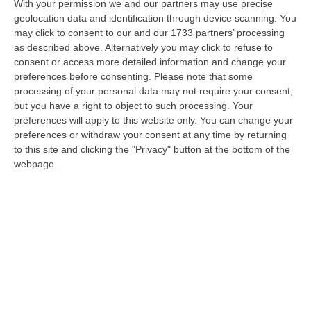
presenti hanno manifestato una completa
With your permission we and our partners may use precise
geolocation data and identification through device scanning. You
condivisione sui temi e sulle proposte
may click to consent to our and our 1733 partners’ processing
emerse nel corso delle tre ore di intensa
as described above. Alternatively you may click to refuse to
partecipazione, prima fra tutte l’intenzione di
consent or access more detailed information and change your
preferences before consenting.
Please note that some
riaprire i bocciodromi nel breve tempo
processing of your personal data may not require your consent,
possibile, alcuni già dal 25 maggio, e
but you have a right to object to such processing. Your
preferences will apply to this website only. You can change your
pertanto di predisporre la sanificazione degli
preferences or withdraw your consent at any time by returning
impianti sportivi. «Sono state giornate
to this site and clicking the "Privacy" button at the bottom of the
webpage.
febbrili, nelle quali ognuno di noi è stato
costretto a mettere in discussione ogni
certezza, le nostre vite personali sono state
interrotte, ogni settore ha subito un arresto,
compresa la nostra disciplina sportiva – ha
dichiarato il presidente Mazzei -. Oggi la
voglia di ricominciare è tanta, abbiamo la