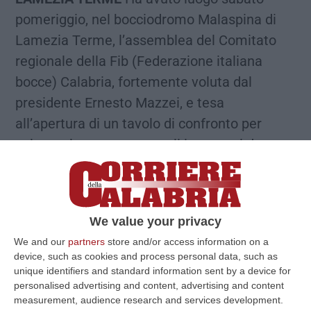
pomeriggio, nel bocciodromo Malaspina di
Lamezia Terme, l’assemblea del Comitato
regionale della Fib (Federazione italiana
bocce) Calabria, fortemente voluta dal
presidente Ernesto Mazzei, e tesa
all’apertura di un tavolo di confronto per
valutare le proposte per gli interventi da
attuare nella nuova e delicata fase post
emergenza sanitaria. La riunione, tenuta nel
rispetto delle norme di distanziamento
We value your privacy
sociale, ha inevitabilmente risentito di un
We and our
partners
store and/or access information on a
clima, sì di incertezza generale, dipeso dal
device, such as cookies and process personal data, such as
dramma epidemico attuale, ma al contempo
unique identifiers and standard information sent by a device for
personalised advertising and content, advertising and content
anche di un grande spirito propositivo. Tutti i
measurement, audience research and services development.