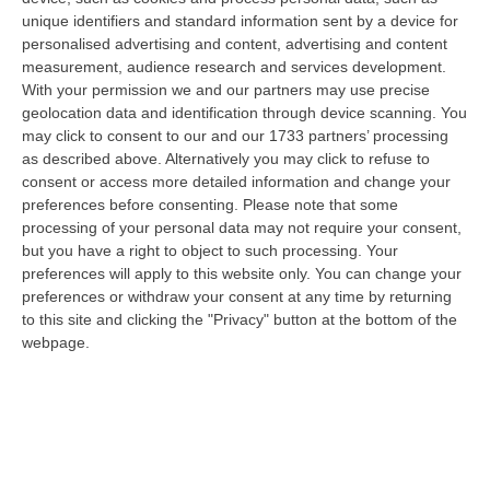
unique identifiers and standard information sent by a device for
SAN GIOVANNI IN FIORE
Sarà Domenico
personalised advertising and content, advertising and content
measurement, audience research and services development.
Lacava il candidato a sindaco per il
With your permission we and our partners may use precise
centrosinistra nel comune di San Giovanni in
geolocation data and identification through device scanning. You
may click to consent to our and our 1733 partners’ processing
Fiore. Le urne delle primarie lo hanno
as described above. Alternatively you may click to refuse to
incoronato vincitore con 695 voti a discapito
consent or access more detailed information and change your
preferences before consenting.
Please note that some
dello sfidante Giuseppe Belcastro (667 voti)
processing of your personal data may not require your consent,
sindaco uscente. Una lunga e intensa
but you have a right to object to such processing. Your
giornata quella della città florense, conclusa
preferences will apply to this website only. You can change your
preferences or withdraw your consent at any time by returning
a tardissima notte con code ai seggi nella
to this site and clicking the "Privacy" button at the bottom of the
“Casa del Partito” già dalle prime ore del
webpage.
mattino quando alle 8 sono iniziate le
operazioni di voto. Sono state 1368 in tutto le
persone che hanno manifestato la propria
preferenza alle primarie del Partito