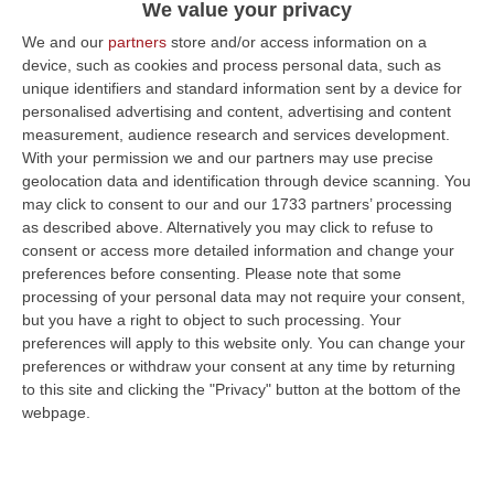
We value your privacy
in maniera chiara le loro posizioni
We and our
partners
store and/or access information on a
sull’attivazione della Cisoa con causale
device, such as cookies and process personal data, such as
Covid-19. L’incontro di ieri sera, che ha visto
unique identifiers and standard information sent by a device for
personalised advertising and content, advertising and content
protagonisti tutti i dirigenti sindacali di Flai,
measurement, audience research and services development.
Fai, Uila regionali, ha fatto il punto su alcuni
With your permission we and our partners may use precise
temi del settore forestale, tra cui
geolocation data and identification through device scanning. You
may click to consent to our and our 1733 partners’ processing
l’andamento dei contagi tra i lavoratori,
as described above. Alternatively you may click to refuse to
anche a seguito di verifiche e
consent or access more detailed information and change your
preferences before consenting.
Please note that some
approfondimenti del sindacato unitario su
processing of your personal data may not require your consent,
varie zone del territorio calabrese».
but you have a right to object to such processing. Your
preferences will apply to this website only. You can change your
«Considerate le differenze tra i dati
preferences or withdraw your consent at any time by returning
riscontrati – proseguono i sindacati – si è
to this site and clicking the "Privacy" button at the bottom of the
convenuto sulla necessità di chiedere
webpage.
ulteriori lumi rispetto al tracciamento e
andamento della pandemia nei cantieri