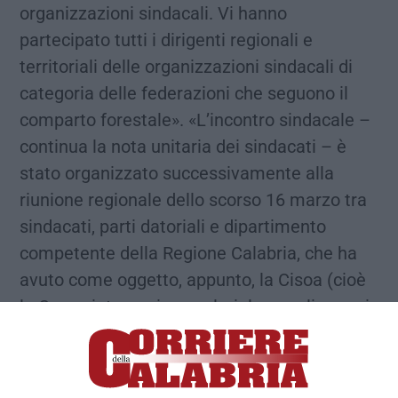
organizzazioni sindacali. Vi hanno
partecipato tutti i dirigenti regionali e
territoriali delle organizzazioni sindacali di
categoria delle federazioni che seguono il
comparto forestale». «L’incontro sindacale –
continua la nota unitaria dei sindacati – è
stato organizzato successivamente alla
riunione regionale dello scorso 16 marzo tra
sindacati, parti datoriali e dipartimento
competente della Regione Calabria, che ha
avuto come oggetto, appunto, la Cisoa (cioè
la Cassa integrazione salariale per gli operai
agricoli) per i lavoratori forestali calabresi; un
tema su cui si sono svolti vari incontri,
durante i quali i sindacalisti hanno espresso