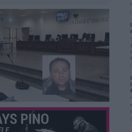
l
O
d
“
2
d
C
C
f
“
d