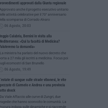
rovvedimenti approvati dalla Giunta regionale
Approvato anche il progetto esecutivo unitario
elle attività celebrative per il 70° anniversario
della scomparsa di Corrado Alvaro
06 Agosto, 20:03
eggio Calabria, Bernini in visita alla
editerranea: «Qui la facoltà di Medicina?
Valuteremo la domanda»
La ministra ha parlato del nuovo decreto che
orta a 27 mila gli iscritti a medicina. Focus poi
ugli ecomostri di San Brunello
06 Agosto, 19:49
’estate di sangue sulle strade vibonesi, le vite
pezzate di Carmelo e Andrea e una provincia
otto shock
Da Viale Affaccio alle curve di Zungri, due
tragedie che hanno sconvolto le comunità. La
rocura indaga sulle dinamiche e si riaccende