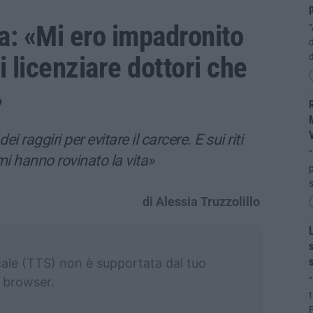
p
a: «Mi ero impadronito
“
d
i licenziare dottori che
»
R
M
i raggiri per evitare il carcere. E sui riti
“
mi hanno rovinato la vita»
p
s
di Alessia Truzzolillo
L
s
s
cale (TTS) non è supportata dal tuo
browser.
“
P