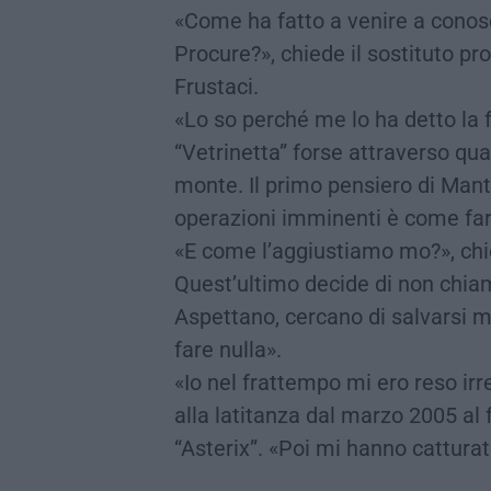
«Come ha fatto a venire a conos
Procure?», chiede il sostituto p
Frustaci.
«Lo so perché me lo ha detto la
“Vetrinetta” forse attraverso qu
monte. Il primo pensiero di Man
operazioni imminenti è come far
«E come l’aggiustiamo mo?», chi
Quest’ultimo decide di non chiam
Aspettano, cercano di salvarsi m
fare nulla».
«Io nel frattempo mi ero reso irr
alla latitanza dal marzo 2005 al 
“Asterix”. «Poi mi hanno catturat