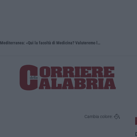
Reggio Calabria, Bernini in visita alla Mediterranea: «Qui la facoltà di Medicina? Valuteremo la domanda»
Cambia colore:
D