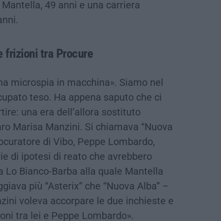
 Mantella, 49 anni e una carriera
anni.
e frizioni tra Procure
una microspia in macchina». Siamo nel
cupato teso. Ha appena saputo che ci
ire: una era dell’allora sostituto
aro Marisa Manzini. Si chiamava “Nuova
procuratore di Vibo, Peppe Lombardo,
e di ipotesi di reato che avrebbero
 Lo Bianco-Barba alla quale Mantella
ggiava più “Asterix” che “Nuova Alba” –
zini voleva accorpare le due inchieste e
ioni tra lei e Peppe Lombardo».