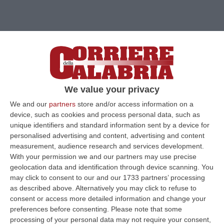
We value your privacy
We and our
partners
store and/or access information on a
device, such as cookies and process personal data, such as
unique identifiers and standard information sent by a device for
Clicca e segui “Corriere della Calabria” su Google News
personalised advertising and content, advertising and content
measurement, audience research and services development.
With your permission we and our partners may use precise
TORRE DI RUGGIERO
Le immagini
geolocation data and identification through device scanning. You
documentano uno straordinario contesto
may click to consent to our and our 1733 partners’ processing
as described above. Alternatively you may click to refuse to
ambientale e raccontano della Tonda di
consent or access more detailed information and change your
Calabria, nocciola tra le più apprezzate nel
preferences before consenting.
Please note that some
processing of your personal data may not require your consent,
panorama corilicolo nazionale, ed oggetto da