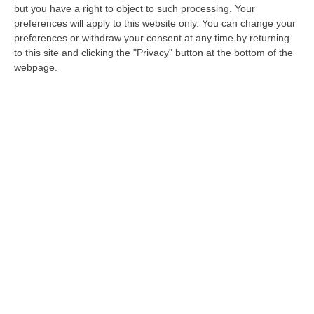
but you have a right to object to such processing. Your
qualche anno di un entusiastico quanto
preferences will apply to this website only. You can change your
impegnativo recupero ad opera di un gruppo
preferences or withdraw your consent at any time by returning
to this site and clicking the "Privacy" button at the bottom of the
di produttori riuniti in Ats.
webpage.
Il video dal titolo “La nocciola che conquista
tutti” – presentato in anteprima – ha
amplificato i contenuti di un incontro tenutosi
ieri a Torre di Ruggiero promosso dall’Ats che
ha chiamato a raccolta produttori, istituzioni
locali e regionali ed ha consentito di
approfondire la situazione attuale, le
prospettive di sviluppo, la necessità che la
nocciola sia al centro di strategie di sostegno
essendo non solo un prodotto
agroalimentare ma anche una imperdibile
occasione di valorizzazione territoriale perle