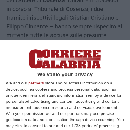
del carcere di
Cosenza
. Durante il processo
in corso al Tribunale di Cosenza, i due –
tramite i rispettivi legali Cristian Cristiano e
Filippo Cinnante – hanno sempre rispedito al
mittente tutte le accuse sulle presunte
attività a favore dei boss della mala
cosentina realizzate tra il 2009 e il 2015.
Entrambi si sono dichiarati estranei ai fatti e
disponibili ad un confronto con i pentiti dei
We value your privacy
gruppi di ’ndrangheta cosentini
che li hanno
We and our
partners
store and/or access information on a
tirati in ballo nelle loro dichiarazioni.
device, such as cookies and process personal data, such as
unique identifiers and standard information sent by a device for
personalised advertising and content, advertising and content
I racconti dei pentiti
measurement, audience research and services development.
With your permission we and our partners may use precise
geolocation data and identification through device scanning. You
Adolfo Foggetti, Daniele Lamanna, Luca
may click to consent to our and our 1733 partners’ processing