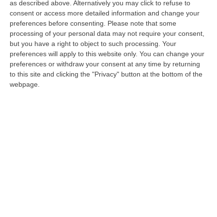
as described above. Alternatively you may click to refuse to
Pellicori, Ernesto Foggetti, Mattia Pulicanò,
consent or access more detailed information and change your
Franco Bruzzese, Vincenzo De Rose,
preferences before consenting.
Please note that some
Francesco Noblea, Luciano Impieri
hanno
processing of your personal data may not require your consent,
but you have a right to object to such processing. Your
raccontato tutta una serie di attività che i
preferences will apply to this website only. You can change your
due agenti avrebbero realizzato all’interno
preferences or withdraw your consent at any time by returning
to this site and clicking the "Privacy" button at the bottom of the
della struttura penitenziaria di Cosenza per
webpage.
fare in modo che i periodi di detenzione dei
boss si trasformassero in un piacevole
soggiorno. Ci sarebbero i
pizzini
che dalle
celle avrebbero raggiunto i sodali all’esterno
dell’istituto penitenziario, in attesa di ordini
per l’organizzazione dei business illeciti. Ma
non solo. Sempre secondo quanto raccontato
da alcuni pentiti, i detenuti oltre a continuare
a impartire ordini per garantire l’attività dei