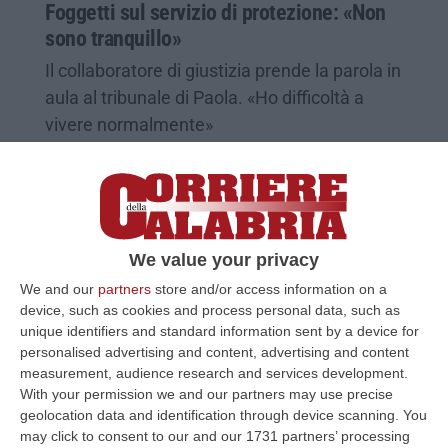
Foggetti sul servizio di protezione: «Non
sono tranquillo»
Il collaboratore di giustizia prende la parola in
aula al tribunale di Paola. «Ho difficoltà a
vivere normalmente»
Pubblicato il: 04/11/24 – 15:36
We value your privacy
We and our
partners
store and/or access information on a
device, such as cookies and process personal data, such as
unique identifiers and standard information sent by a device for
personalised advertising and content, advertising and content
measurement, audience research and services development.
With your permission we and our partners may use precise
geolocation data and identification through device scanning. You
may click to consent to our and our 1731 partners’ processing
L’affare dei boschi della mala, «dovevamo