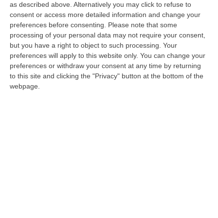
as described above. Alternatively you may click to refuse to
entrare anche noi cosentini»
consent or access more detailed information and change your
preferences before consenting.
Please note that some
Il pentito Adolfo Foggetti ricorda alcune
processing of your personal data may not require your consent,
riunioni per discutere del business.
but you have a right to object to such processing. Your
«Toccavano la parte di Camigliatello e San
preferences will apply to this website only. You can change your
Giovanni in Fiore»
preferences or withdraw your consent at any time by returning
to this site and clicking the "Privacy" button at the bottom of the
Pubblicato il: 22/07/24 – 11:14
webpage.