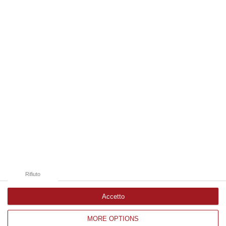
Omicidio Marincolo, saranno sentiti i
pentiti Lamanna e Foggetti
La Corte di Cassazione aveva annullato con
rinvio per un nuovo giudizio nei confronti di
Mario Attanasio e Giovanni Abruzzese
Pubblicato il: 13/05/24 – 10:50
Rifiuto
Accetto
MORE OPTIONS