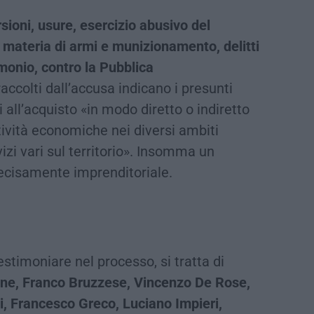
sioni, usure, esercizio abusivo del
n materia di armi e munizionamento, delitti
imonio, contro la Pubblica
raccolti dall’accusa indicano i presunti
 all’acquisto «in modo diretto o indiretto
ttività economiche nei diversi ambiti
vizi vari sul territorio». Insomma un
ecisamente imprenditoriale.
estimoniare nel processo, si tratta di
one, Franco Bruzzese, Vincenzo De Rose,
i, Francesco Greco, Luciano Impieri,