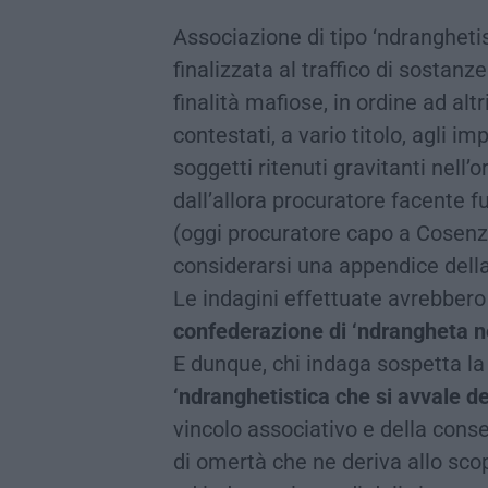
Associazione di tipo ‘ndrangheti
finalizzata al traffico di sostan
finalità mafiose, in ordine ad altr
contestati, a vario titolo, agli i
soggetti ritenuti gravitanti nell
dall’allora procuratore facente 
(oggi procuratore capo a Cosenza)
considerarsi una appendice dell
Le indagini effettuate avrebbero
confederazione di ‘ndrangheta nel
E dunque, chi indaga sospetta la
‘ndranghetistica che si avvale de
vincolo associativo e della con
di omertà che ne deriva allo sc