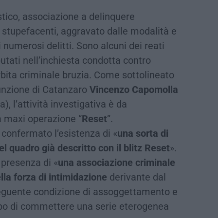
stico, associazione a delinquere
ze stupefacenti, aggravato dalle modalità e
i numerosi delitti. Sono alcuni dei reati
mputati nell’inchiesta condotta contro
’orbita criminale bruzia. Come sottolineato
funzione di Catanzaro
Vincenzo Capomolla
, l’attività investigativa è da
a maxi operazione “
Reset
”.
 confermato l’esistenza di «
una sorta di
 quadro già descritto con il blitz Reset
».
 presenza di «
una associazione criminale
lla forza di intimidazione
derivante dal
seguente condizione di assoggettamento e
opo di commettere una serie eterogenea