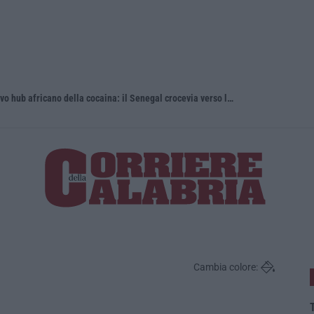
’Ndrangheta, cellule calabresi nel nuovo hub africano della cocaina: il Senegal crocevia verso l’Europa
Discussione
Cambia colore:
T