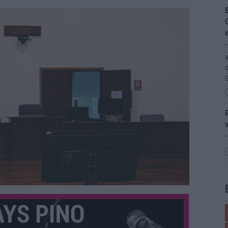
B
C
“
s
d
R
v
“