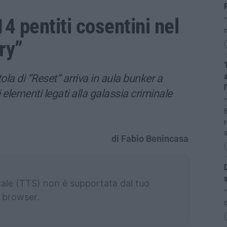
P
14 pentiti cosentini nel
“
m
ry”
’
a
la di “Reset” arriva in aula bunker a
l
i elementi legati alla galassia criminale
“
f
r
s
di Fabio Benincasa
D
s
cale (TTS) non è supportata dal tuo
“
browser.
c