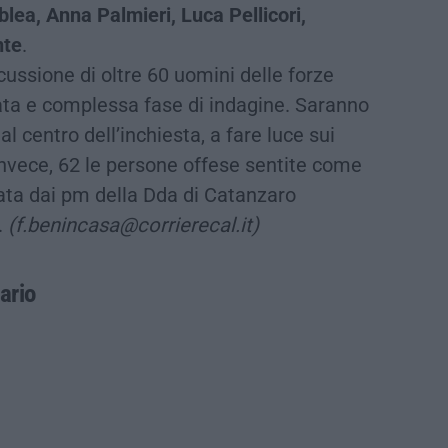
ea, Anna Palmieri, Luca Pellicori,
nte
.
scussione di oltre 60 uomini delle forze
cata e complessa fase di indagine. Saranno
i al centro dell’inchiesta, a fare luce sui
 invece, 62 le persone offese sentite come
itata dai pm della Dda di Catanzaro
.
(f.benincasa@corrierecal.it)
ario