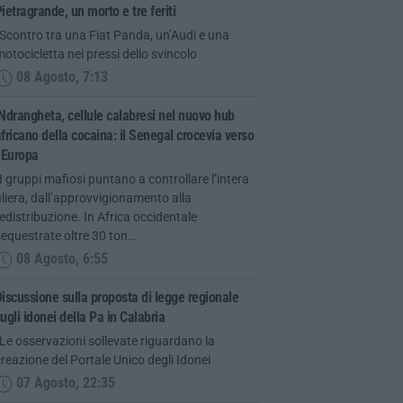
ietragrande, un morto e tre feriti
Scontro tra una Fiat Panda, un’Audi e una
otocicletta nei pressi dello svincolo
08 Agosto, 7:13
Ndrangheta, cellule calabresi nel nuovo hub
fricano della cocaina: il Senegal crocevia verso
’Europa
I gruppi mafiosi puntano a controllare l’intera
iliera, dall’approvvigionamento alla
edistribuzione. In Africa occidentale
equestrate oltre 30 ton…
08 Agosto, 6:55
iscussione sulla proposta di legge regionale
ugli idonei della Pa in Calabria
Le osservazioni sollevate riguardano la
reazione del Portale Unico degli Idonei
07 Agosto, 22:35