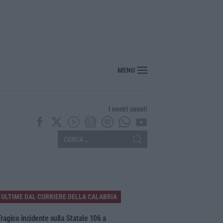
 sulla proposta di legge regionale sugli idonei della Pa in Calabria
MENU
I nostri canali
ULTIME DAL CORRIERE DELLA CALABRIA
ragico incidente sulla Statale 106 a