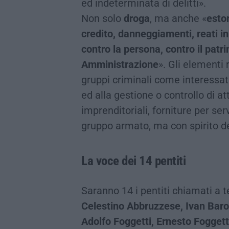
ed indeterminata di delitti».
Non solo
droga
, ma anche «
estor
credito, danneggiamenti, reati i
contro la persona, contro il patr
Amministrazione
». Gli elementi 
gruppi criminali come interessati
ed alla gestione o controllo di a
imprenditoriali, forniture per ser
gruppo armato, ma con spirito d
La voce dei 14 pentiti
Saranno 14 i pentiti chiamati a t
Celestino Abbruzzese, Ivan Bar
Adolfo Foggetti, Ernesto Foggett