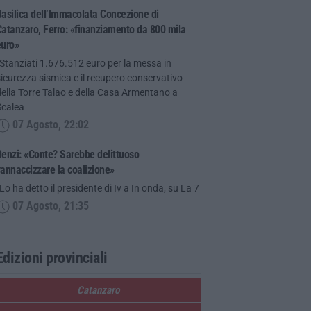
asilica dell’Immacolata Concezione di
atanzaro, Ferro: «finanziamento da 800 mila
euro»
Stanziati 1.676.512 euro per la messa in
icurezza sismica e il recupero conservativo
ella Torre Talao e della Casa Armentano a
Scalea
07 Agosto, 22:02
enzi: «Conte? Sarebbe delittuoso
annaccizzare la coalizione»
Lo ha detto il presidente di Iv a In onda, su La 7
07 Agosto, 21:35
Edizioni provinciali
Catanzaro