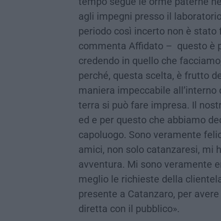
tempo segue le orme paterne nel
agli impegni presso il laboratori
periodo così incerto non è stato 
commenta Affidato – questo è p
credendo in quello che facciamo, 
perché, questa scelta, è frutto d
maniera impeccabile all’interno 
terra si può fare impresa. Il nost
ed e per questo che abbiamo deci
capoluogo. Sono veramente felice
amici, non solo catanzaresi, mi 
avventura. Mi sono veramente em
meglio le richieste della cliente
presente a Catanzaro, per avere
diretta con il pubblico».