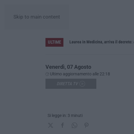
Skip to main content
ULTIME
Sistema bibliotecario vibonese, la dura replica di Soriano e Romeo: «Il fallimento è di chi ha staccato la spina»
Laurea in Medicina, arriva il decreto:
Venerdì, 07 Agosto
Ultimo aggiornamento alle 22:18
DIRETTA TV
Si legge in: 3 minuti