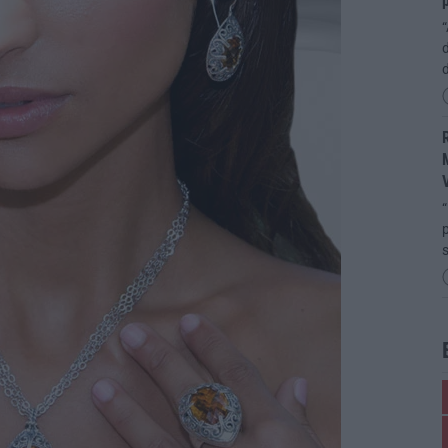
p
“
d
R
M
“
p
s