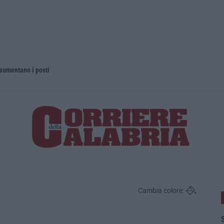
 aumentano i posti
La rivista 
Cambia colore:
S