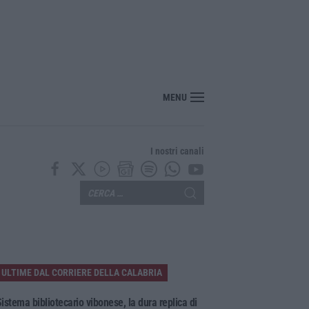
“America Journals” celebra lo stilista Anton Giulio Grande
MENU
I nostri canali
ULTIME DAL CORRIERE DELLA CALABRIA
istema bibliotecario vibonese, la dura replica di