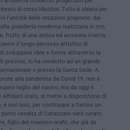
un ambiente moderno, progettato per
ntesto di corso Mazzini. Tutto è ideato per
o l’unicità delle creazioni proposte: dai
 alla gioielleria moderna realizzata in oro,
se, frutto di una antica ed accurata ricerca
iamo il lungo percorso artistico di
 di sviluppare idee e forme attraverso la
li preziosi, lo ha condotto ad un grande
ternazionale e presso la Santa Sede. A
 dovute alla pandemia da Covid-19, non è
oprio taglio del nastro, ma da oggi il
Affidato orafo, si mette a disposizione di
 e non solo, per continuare a fornire un
Il punto vendita di Catanzaro sarà curato
re, figlio del maestro orafo, che già da