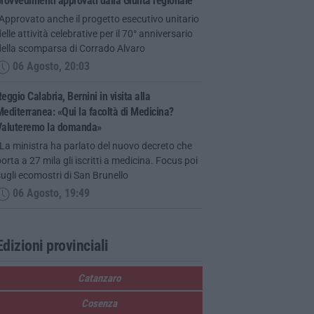
rovvedimenti approvati dalla Giunta regionale
Approvato anche il progetto esecutivo unitario
elle attività celebrative per il 70° anniversario
della scomparsa di Corrado Alvaro
06 Agosto, 20:03
eggio Calabria, Bernini in visita alla
editerranea: «Qui la facoltà di Medicina?
Valuteremo la domanda»
La ministra ha parlato del nuovo decreto che
orta a 27 mila gli iscritti a medicina. Focus poi
ugli ecomostri di San Brunello
06 Agosto, 19:49
Edizioni provinciali
Catanzaro
Cosenza