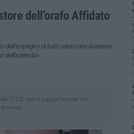
S
s
tore dell’orafo Affidato
“
d
c
to dell’impegno di tutti coloro che lavorano
L
o dell’azienda»
i
“
L
cale (TTS) non è supportata dal tuo
browser.
d
D