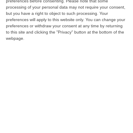
rende noto il sindaco Pietro Caracciolo in un
preferences before consenting.
Please note that some
processing of your personal data may not require your consent,
post pubblicato su Facebook. «Il Governo
but you have a right to object to such processing. Your
ritiene che, nonostante l’aumento della
preferences will apply to this website only. You can change your
diffusione di Covid, l’attività didattica debba
preferences or withdraw your consent at any time by returning
to this site and clicking the "Privacy" button at the bottom of the
esser fatta in presenza – esordisce il primo
webpage.
cittadino –. Nel marasma che abbiamo di
fronte, non ci sono dati sanitari oggettivi su
cui fondare le eventuali ordinanze di
sospensione delle attività didattiche che,
pertanto, si prestano ad essere impugnate e
annullate, come è successo già in passato.
Le pronunzie del Tar hanno vanificato più
volte la volontà dei Sindaci e costretto gli
Enti a pagare le spese legali agli avvocati dei
ricorrenti».