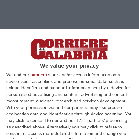
We value your privacy
We and our
partners
store and/or access information on a
device, such as cookies and process personal data, such as
unique identifiers and standard information sent by a device for
personalised advertising and content, advertising and content
Clicca e segui “Corriere della Calabria” su Google News
measurement, audience research and services development.
With your permission we and our partners may use precise
MONTALTO UFFUGO
Dopo Cosenza e Rende
geolocation data and identification through device scanning. You
anche Montalto decide di tenere aperte le
may click to consent to our and our 1731 partners’ processing
as described above. Alternatively you may click to refuse to
scuole nonostante la quarta ondata Covid. Lo
consent or access more detailed information and change your