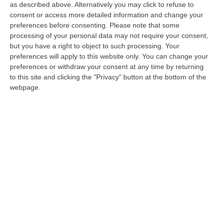
as described above. Alternatively you may click to refuse to
straordinaria realtà associazionistica, fatta di
consent or access more detailed information and change your
semplici cittadini animati dall’amore per la
preferences before consenting.
Please note that some
processing of your personal data may not require your consent,
propria terra e per il proprio territorio e
but you have a right to object to such processing. Your
dall’istinto di impegnarsi per il bene comune.
preferences will apply to this website only. You can change your
Due anni di intenso lavoro, per l’artista e per
preferences or withdraw your consent at any time by returning
to this site and clicking the "Privacy" button at the bottom of the
la Prometeus
, fino al compimento di un’opera
webpage.
di introspezione e ispirazione intrisa di
sentimento, impressa con l’
antica tecnica a
cera persa nel bronzo
presso la pregiata
Fonderia Giampaoli di Roma. “Immortali nel
ricordo”: il maestro e lo scrittore, che hanno
dato lustro alla cittadina calabrese in tutto il
mondo, con la loro sublime arte, le loro opere
e il loro intelletto, finalmente insieme nella
storia e nella memoria.