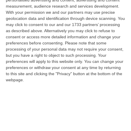
measurement, audience research and services development.
With your permission we and our partners may use precise
geolocation data and identification through device scanning. You
may click to consent to our and our 1733 partners’ processing
as described above. Alternatively you may click to refuse to
consent or access more detailed information and change your
preferences before consenting.
Please note that some
Clicca e segui “Corriere della Calabria” su Google News
processing of your personal data may not require your consent,
but you have a right to object to such processing. Your
preferences will apply to this website only. You can change your
NEW YORK
Salute, aspettativa e tenore di
preferences or withdraw your consent at any time by returning
vita, istruzione: il Covid ha riportato il mondo
to this site and clicking the "Privacy" button at the bottom of the
indietro di cinque anni. Lo afferma un
webpage.
rapporto delle Nazioni unite pubblicato oggi
indicando che la guerra in Ucraina potrebbe
peggiorare ulteriormente la situazione.
Per la prima volta dalla sua creazione più di
30 anni fa, l’Indice di Sviluppo Umano è