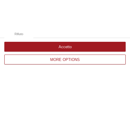
Rifiuto
Accetto
MORE OPTIONS
Argomenti
carlo inghilterra
elisabetta
harry
nazionale
westminster
Categorie collegate
nazionale
società