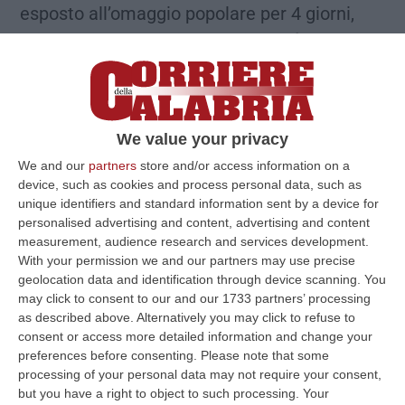
esposto all’omaggio popolare per 4 giorni,
prima dei funerali di Stato di lunedì 19
settembre. Le porte saranno aperte
all’afflusso del pubblico, mentre migliaia e
migliaia di persone sono già in attesa da ore
We value your privacy
in coda, dopo un breve rito di suffragio
We and our
partners
store and/or access information on a
celebrato nella sala – alla presenza dei reali
device, such as cookies and process personal data, such as
e di ospiti d’onore – dall’arcivescovo
unique identifiers and standard information sent by a device for
personalised advertising and content, advertising and content
anglicano di Canterbury, Justin Welby, e dal
measurement, audience research and services development.
rettore dell’abbazia di Westminster. Il rito,
With your permission we and our partners may use precise
geolocation data and identification through device scanning. You
breve quanto toccante, è durato una ventina
may click to consent to our and our 1733 partners’ processing
di minuti in tutto. E si è chiuso con la scena
as described above. Alternatively you may click to refuse to
della deposizione finale del vessillo
consent or access more detailed information and change your
preferences before consenting.
Please note that some
personale di Elisabetta II, con le iniziali cucite
processing of your personal data may not require your consent,
in oro su sfondo rosso, deposto da due Royal
but you have a right to object to such processing. Your