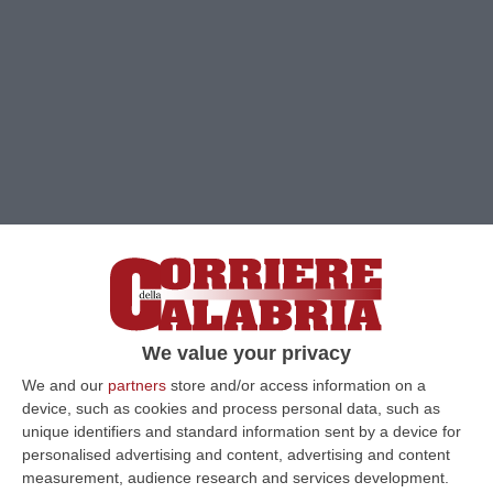
We value your privacy
We and our
partners
store and/or access information on a
device, such as cookies and process personal data, such as
Clicca e segui “Corriere della Calabria” su Google News
unique identifiers and standard information sent by a device for
personalised advertising and content, advertising and content
measurement, audience research and services development.
COSENZA
Boom di richieste per ottenere