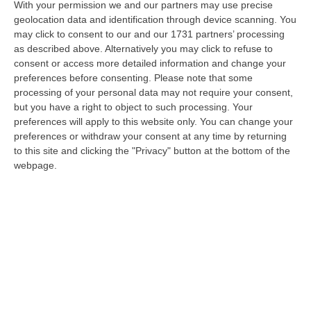
With your permission we and our partners may use precise
l’agevolazione al bonus 110%. Ieri, l’ultimo
geolocation data and identification through device scanning. You
may click to consent to our and our 1731 partners’ processing
giorno utile per presentazione della
Cila
, la
as described above. Alternatively you may click to refuse to
comunicazione di inizio lavori che consente
consent or access more detailed information and change your
l’accesso della detrazione. I siti internet dei
preferences before consenting.
Please note that some
processing of your personal data may not require your consent,
Comuni sono stati letteralmente inondati di
but you have a right to object to such processing. Your
richieste e pec, molti portali sono ancora in
preferences will apply to this website only. You can change your
preferences or withdraw your consent at any time by returning
tilt. Alla faccia della digitalizzazione. Altro
to this site and clicking the "Privacy" button at the bottom of the
che web 2.0, le piattaforme online di alcune
webpage.
amministrazioni girano ancora in 56k e non
reggono l’urto in eventi eccezionali. Al netto
delle toppe informatiche, ad oggi,
sono
11.602 i cantieri avviati in Calabria
. La
maggior parte degli interventi riguarda edifici
unifamiliari, seguiti dalle unità immobiliari
indipendenti e dai condomini (vera spina nel